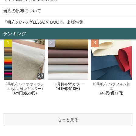
当店の帆布について
『帆布のバッグLESSON BOOK』出版特集
ランキング
1
2
3
11号帆布55カラー
8号帆布バイオウォッシ
10号帆布 パラフィン加
141円(税13円)
ュ type-A(レギュラー)
工
321円(税29円)
248円(税23円)
もっと見る