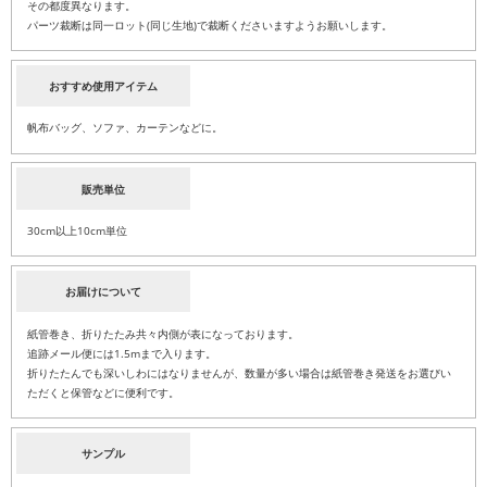
その都度異なります。
パーツ裁断は同一ロット(同じ生地)で裁断くださいますようお願いします。
おすすめ使用アイテム
帆布バッグ、ソファ、カーテンなどに。
販売単位
30cm以上10cm単位
お届けについて
紙管巻き、折りたたみ共々内側が表になっております。
追跡メール便には1.5mまで入ります。
折りたたんでも深いしわにはなりませんが、数量が多い場合は紙管巻き発送をお選びい
ただくと保管などに便利です。
サンプル