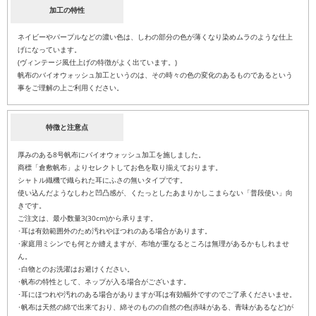
加工の特性
ネイビーやパープルなどの濃い色は、しわの部分の色が薄くなり染めムラのような仕上
げになっています。
(ヴィンテージ風仕上げの特徴がよく出ています。)
帆布のバイオウォッシュ加工というのは、その時々の色の変化のあるものであるという
事をご理解の上ご利用ください。
特徴と注意点
厚みのある8号帆布にバイオウォッシュ加工を施しました。
商標「倉敷帆布」よりセレクトしてお色を取り揃えております。
シャトル織機で織られた耳にふさの無いタイプです。
使い込んだようなしわと凹凸感が、くたっとしたあまりかしこまらない「普段使い」向
きです。
ご注文は、最小数量3(30cm)から承ります。
･耳は有効範囲外のため汚れやほつれのある場合があります。
･家庭用ミシンでも何とか縫えますが、布地が重なるところは無理があるかもしれませ
ん。
･白物とのお洗濯はお避けください。
･帆布の特性として、ネップが入る場合がございます。
･耳にほつれや汚れのある場合がありますが耳は有効幅外ですのでご了承くださいませ。
･帆布は天然の綿で出来ており、綿そのものの自然の色(赤味がある、青味があるなど)が