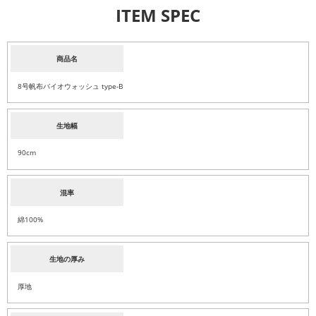
ITEM SPEC
商品名
8号帆布バイオウォッシュ type-B
生地幅
90cm
混率
綿100%
生地の厚み
厚地