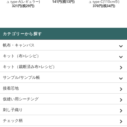
ュ type-A(レギュラー)
141円(税13円)
ュ type-C(110cm巾)
321円(税29円)
370円(税34円)
カテゴリーから探す
帆布・キャンバス
キット（布+レシピ）
キット（裁断済み布+レシピ）
サンプル/サンプル帳
接着芯地
仮縫い用シーチング
刺し子織り
チェック柄