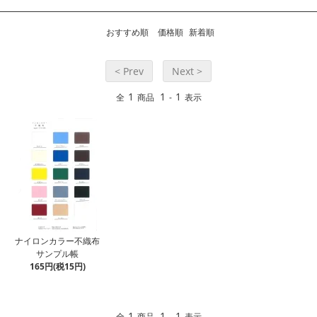
おすすめ順
価格順
新着順
< Prev
Next >
1
1
1
全
商品
-
表示
ナイロンカラー不織布
サンプル帳
165円(税15円)
1
1
1
全
商品
-
表示