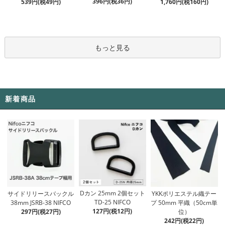
396円(税36円)
539円(税49円)
1,760円(税160円)
もっと見る
新着商品
Dカン 25mm 2個セット
サイドリリースバックル
YKKポリエステル織テー
TD-25 NIFCO
38mm JSRB-38 NIFCO
プ 50mm 平織（50cm単
127円(税12円)
297円(税27円)
位）
242円(税22円)