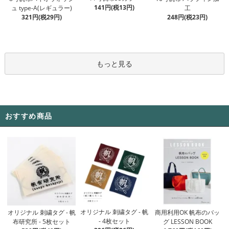
141円(税13円)
ュ type-A(レギュラー)
工
321円(税29円)
248円(税23円)
もっと見る
おすすめ商品
オリジナル 刺繍タグ - 帆
オリジナル 刺繍タグ - 帆
商用利用OK 帆布のバッ
- 4枚セット
布研究所 - 5枚セット
グ LESSON BOOK