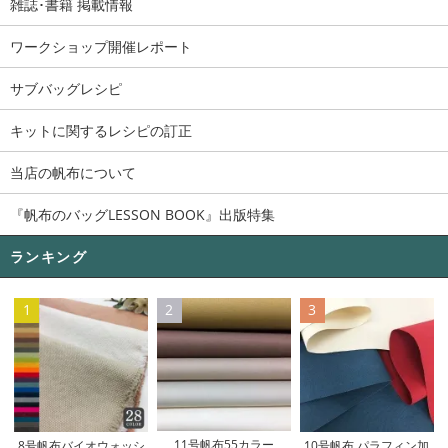
雑誌･書籍 掲載情報
ワークショップ開催レポート
サブバッグレシピ
キットに関するレシピの訂正
当店の帆布について
『帆布のバッグLESSON BOOK』出版特集
ランキング
1
2
3
11号帆布55カラー
8号帆布バイオウォッシ
10号帆布 パラフィン加