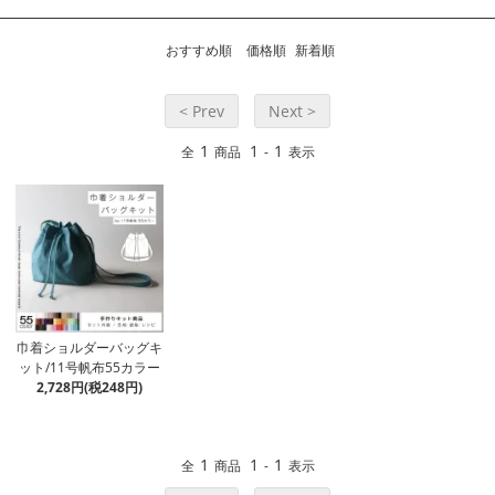
おすすめ順
価格順
新着順
< Prev
Next >
1
1
1
全
商品
-
表示
巾着ショルダーバッグキ
ット/11号帆布55カラー
2,728円(税248円)
1
1
1
全
商品
-
表示