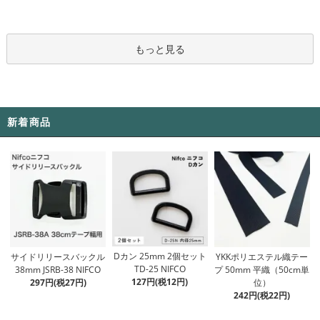
もっと見る
新着商品
Dカン 25mm 2個セット
サイドリリースバックル
YKKポリエステル織テー
TD-25 NIFCO
38mm JSRB-38 NIFCO
プ 50mm 平織（50cm単
127円(税12円)
297円(税27円)
位）
242円(税22円)