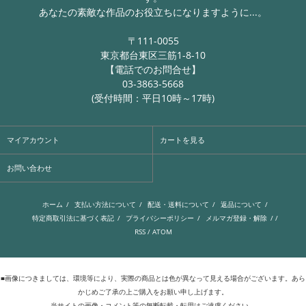
あなたの素敵な作品のお役立ちになりますように...。
〒111-0055
東京都台東区三筋1-8-10
【電話でのお問合せ】
03-3863-5668
(受付時間：平日10時～17時)
マイアカウント
カートを見る
お問い合わせ
ホーム
/
支払い方法について
/
配送・送料について
/
返品について
/
特定商取引法に基づく表記
/
プライバシーポリシー
/
メルマガ登録・解除
/ /
RSS
/
ATOM
■画像につきましては、環境等により、実際の商品とは色が異なって見える場合がございます。あら
かじめご了承の上ご購入をお願い申し上げます。
当サイトの画像・コメント等の無断転載・転用はご遠慮ください。