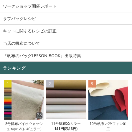
ワークショップ開催レポート
サブバッグレシピ
キットに関するレシピの訂正
当店の帆布について
『帆布のバッグLESSON BOOK』出版特集
ランキング
1
2
3
11号帆布55カラー
8号帆布バイオウォッシ
10号帆布 パラフィン加
141円(税13円)
ュ type-A(レギュラー)
工