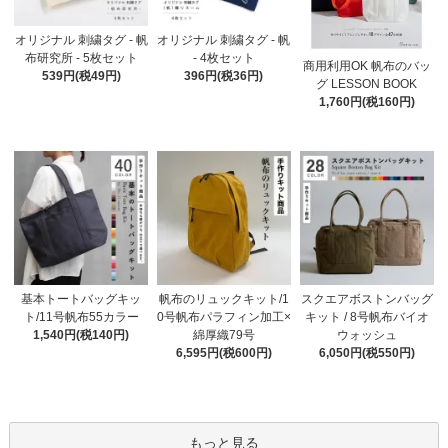
オリジナル 刺繍タグ - 帆
オリジナル 刺繍タグ - 帆
布研究所 - 5枚セット
- 4枚セット
商用利用OK 帆布のバッ
539円(税49円)
396円(税36円)
グ LESSON BOOK
1,760円(税160円)
基本トートバッグキッ
帆布のリュックキット/1
スクエアボストンバッグ
ト/11号帆布55カラー
0号帆布パラフィン加工×
キット / 8号帆布バイオ
1,540円(税140円)
綿厚織79号
ウォッシュ
6,595円(税600円)
6,050円(税550円)
もっと見る