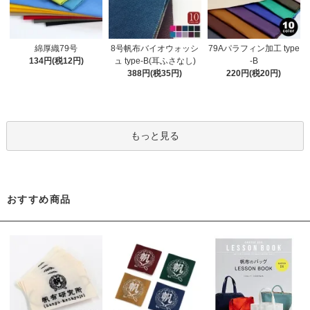
綿厚織79号
8号帆布バイオウォッシ
79Aパラフィン加工 type
134円(税12円)
ュ type-B(耳ふさなし)
-B
388円(税35円)
220円(税20円)
もっと見る
おすすめ商品