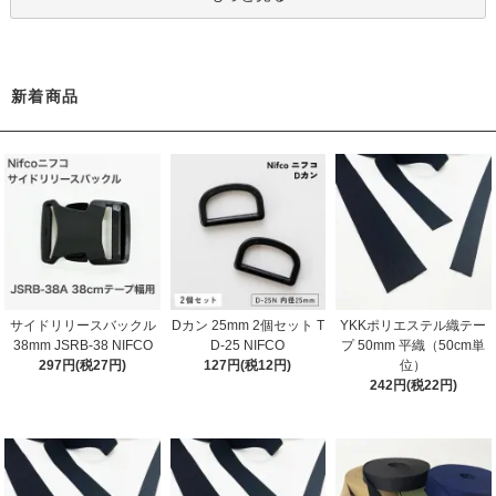
新着商品
サイドリリースバックル
Dカン 25mm 2個セット T
YKKポリエステル織テー
38mm JSRB-38 NIFCO
D-25 NIFCO
プ 50mm 平織（50cm単
297円(税27円)
127円(税12円)
位）
242円(税22円)