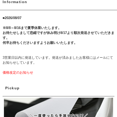
Information
■2026/08/07
※8/8～8/16まで夏季休業いたします。
お待たせしまして恐縮ですが休み明け8/17より順次発送させていただきま
す。
何卒お待ちくださいますようお願いいたします。
3営業日以内に発送しています。発送が済みましたお客様にはメールにて
お知らせしています。
価格改定のお知らせ
いつもご利用ありがとうございます。
昨今の社会情勢の影響により各方面でのコスト上昇が続き、大変心苦し
いのですが7月31日より価格を改定させていただきます。 価格の改定幅は
Pickup
商品ごとに異なりますが、3％～20％の見直しとなります。
また、大変残念ですがカラーの廃色も続いております。
状況が落ち着くまではサンプル帳と現状在庫の異なる状況がございます
旨何卒ご容赦くださいますようお願いいたします。