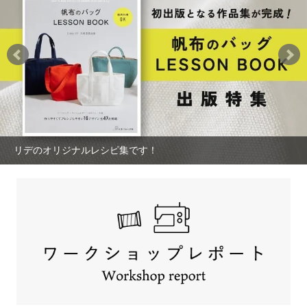
リデのオリジナルレシピ集です！
バイオウォッシュ帆布を使用した使い勝手の良いボストンです。