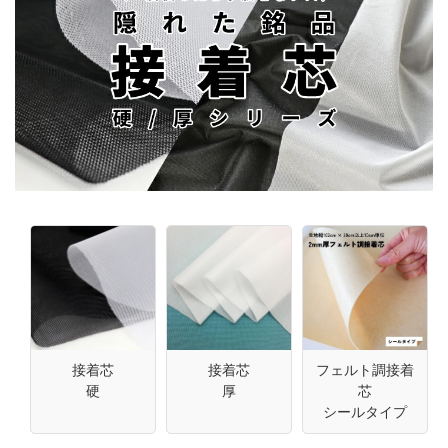
ご理解賜りますようお願いいたします。
■ご利用案内
・HPでご紹介していますお品物はすべて商用にご利用いただけます。
・土日祝日休みです。
・数量は50cm単位、または10cm単位など布地によって販売単位がことな
ります。
・布地はつなげてカットいたします。0.5m単位の場合⇒(1×0.5m=
0.5m
、
2×0.5m＝
1m
，3×0.5m＝
1.5m
、4×0.5m=
2m
･･･)
・会員登録されますとお買い物のたびにポイントがたまり、次のお買い
物からご利用できます。
・ 帆布は折畳みますと、折りジワが発生いたします。 アイロンで概ね取
れますが、気になる場合は紙管巻き発送をご指定下さい。(送料別)
・弊社判断により、バッグ発送を希望されても紙管巻き発送に変更させ
ていただく場合がございます。
・確定メールが迷惑メールフォルダーに振り分けられる場合があるよう
です。「届かないな」と思われたときは、一度ご確認ください。
接着芯
接着芯
フェルト調接着
硬
厚
芯
シールタイプ