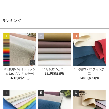
ランキング
1
2
3
8号帆布バイオウォッシ
11号帆布55カラー
10号帆布 パラフィン加
ュ type-A(レギュラー)
141円(税13円)
工
321円(税29円)
248円(税23円)
4
5
6