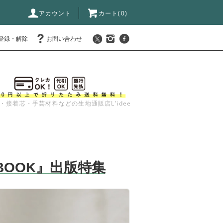
アカウント
カート(
0
)
登録・解除
お問い合わせ
・接着芯・手芸材料などの生地通販店L'idee
BOOK』出版特集