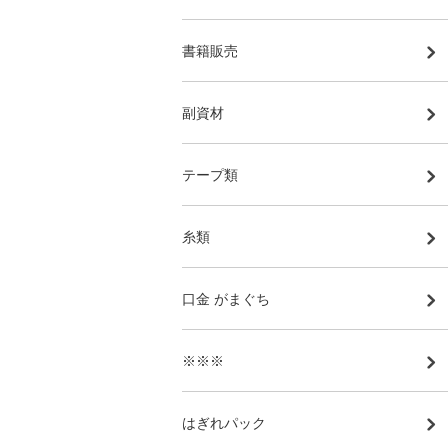
書籍販売
副資材
テープ類
糸類
口金 がまぐち
※※※
はぎれパック