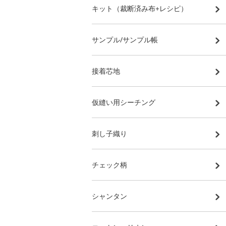
キット（裁断済み布+レシピ）
サンプル/サンプル帳
接着芯地
仮縫い用シーチング
刺し子織り
チェック柄
シャンタン