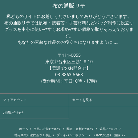
布の通販リデ
私どものサイトにお越しくださいましてありがとうございます。
布の通販リデでは帆布・接着芯・手芸材料などバッグ制作に役立つ
グッズを中心に使いやすくお求めやすい価格で取りそろえておりま
す。
あなたの素敵な作品のお役立ちになりますように...。
〒111-0055
東京都台東区三筋1-8-10
【電話でのお問合せ】
03-3863-5668
(受付時間：平日10時～17時)
マイアカウント
カートを見る
お問い合わせ
ホーム
/
支払い方法について
/
配送・送料について
/
返品について
/
特定商取引法に基づく表記
/
プライバシーポリシー
/
メルマガ登録・解除
/ /