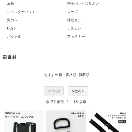
底板
帽子用サイズリボン
ショルダーパット
ロープ
角カン
移動カン
Dカン
ナスカン
バックル
ファスナー
副資材
おすすめ順
価格順
新着順
< Prev
Next >
27
1
18
全
商品
-
表示