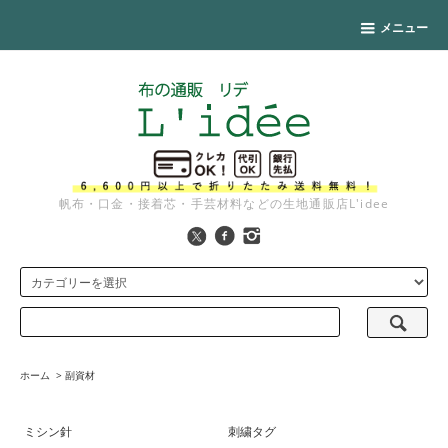
メニュー
帆布・口金・接着芯・手芸材料などの生地通販店L'idee
ホーム
>
副資材
ミシン針
刺繍タグ