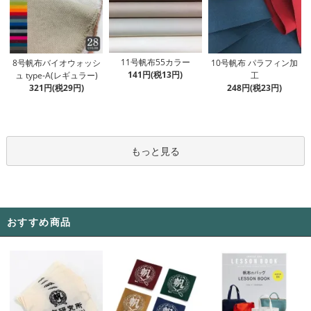
11号帆布55カラー
8号帆布バイオウォッシ
10号帆布 パラフィン加
141円(税13円)
ュ type-A(レギュラー)
工
321円(税29円)
248円(税23円)
もっと見る
おすすめ商品