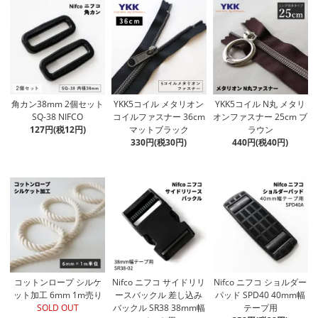
角カン38mm 2個セット
YKK5コイル メタリオン
YKK5コイル N丸 メタリ
SQ-38 NIFCO
コイルファスナー 36cm
オンファスナー 25cm ブ
127円(税12円)
マットブラック
ラウン
330円(税30円)
440円(税40円)
コットンロープ シルケ
Nifco ニフコ サイドリリ
Nifco ニフコ ショルダー
ット加工 6mm 1m売り
ースバックル 差し込み
パッド SPD40 40mm幅
SOLD OUT
バックル SR38 38mm幅
テープ用