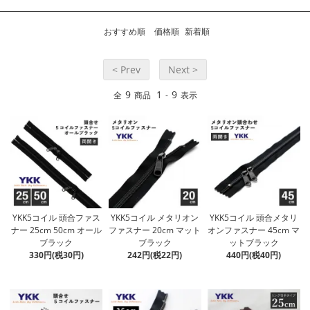
おすすめ順
価格順
新着順
< Prev
Next >
9
1
9
全
商品
-
表示
YKK5コイル 頭合ファス
YKK5コイル メタリオン
YKK5コイル 頭合メタリ
ナー 25cm 50cm オール
ファスナー 20cm マット
オンファスナー 45cm マ
ブラック
ブラック
ットブラック
330円(税30円)
242円(税22円)
440円(税40円)