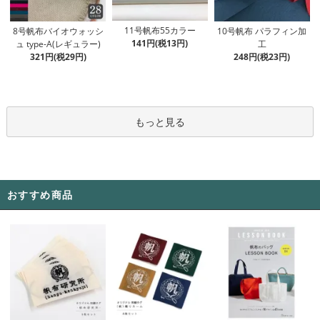
11号帆布55カラー
8号帆布バイオウォッシ
10号帆布 パラフィン加
141円(税13円)
ュ type-A(レギュラー)
工
321円(税29円)
248円(税23円)
もっと見る
おすすめ商品