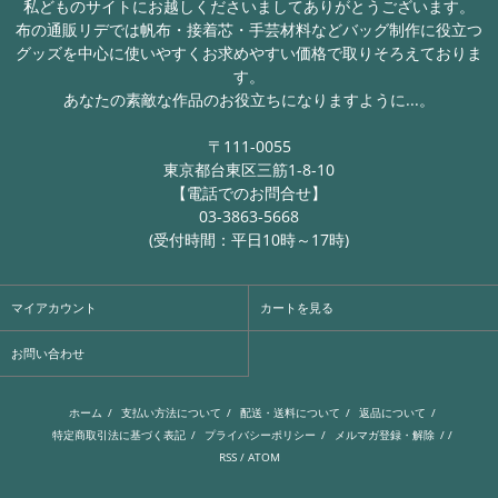
私どものサイトにお越しくださいましてありがとうございます。
布の通販リデでは帆布・接着芯・手芸材料などバッグ制作に役立つ
グッズを中心に使いやすくお求めやすい価格で取りそろえておりま
す。
あなたの素敵な作品のお役立ちになりますように...。
〒111-0055
東京都台東区三筋1-8-10
【電話でのお問合せ】
03-3863-5668
(受付時間：平日10時～17時)
マイアカウント
カートを見る
お問い合わせ
ホーム
/
支払い方法について
/
配送・送料について
/
返品について
/
特定商取引法に基づく表記
/
プライバシーポリシー
/
メルマガ登録・解除
/ /
RSS
/
ATOM