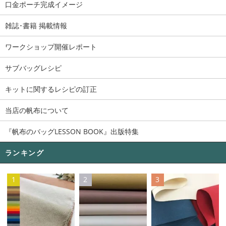
口金ポーチ完成イメージ
雑誌･書籍 掲載情報
ワークショップ開催レポート
サブバッグレシピ
キットに関するレシピの訂正
当店の帆布について
『帆布のバッグLESSON BOOK』出版特集
ランキング
1
2
3