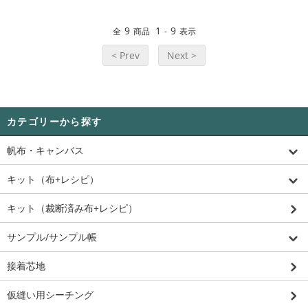
9
1
9
全
商品
-
表示
< Prev
Next >
カテゴリーから探す
帆布・キャンバス
キット（布+レシピ）
キット（裁断済み布+レシピ）
サンプル/サンプル帳
接着芯地
仮縫い用シーチング