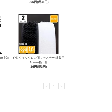
396円(税36円)
m 50c
YKK クイックロン面ファスナー 縫製用
16mm幅 B面
36円(税3円)
<
1
>