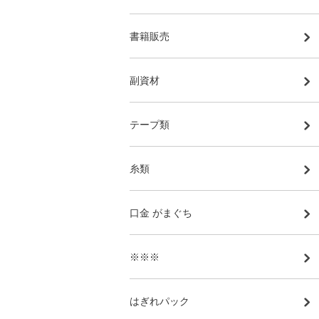
書籍販売
副資材
テープ類
糸類
口金 がまぐち
※※※
はぎれパック