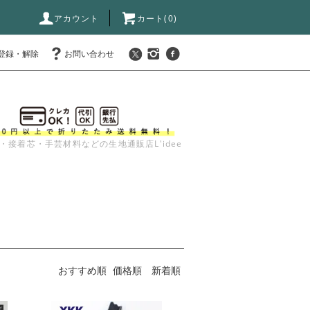
アカウント
カート(
0
)
登録・解除
お問い合わせ
・接着芯・手芸材料などの生地通販店L'idee
おすすめ順
価格順
新着順