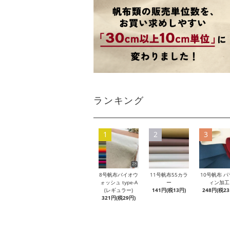
ランキング
1
2
3
8号帆布バイオウ
11号帆布55カラ
10号帆布 パ
ォッシュ type-A
ー
ィン加工
(レギュラー)
141円(税13円)
248円(税23
321円(税29円)