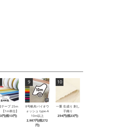
9
10
綾テープ 25m
8号帆布バイオウ
一重 生成り 刺し
 【1m単位】
ォッシュ type-A
子織り
43円(税13円)
10m以上
254円(税23円)
2,987円(税272
円)