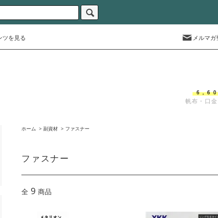
ンツを見る
メルマガ
帆布・口金
ホーム
>
副資材
>
ファスナー
ファスナー
9
全
商品