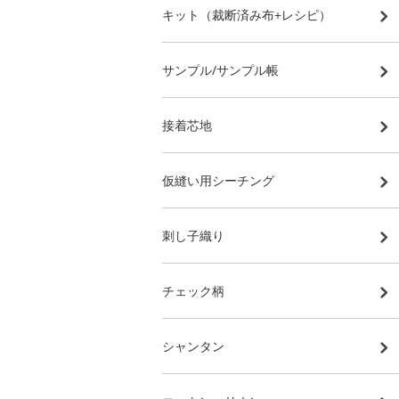
キット（裁断済み布+レシピ）
サンプル/サンプル帳
接着芯地
仮縫い用シーチング
刺し子織り
チェック柄
シャンタン