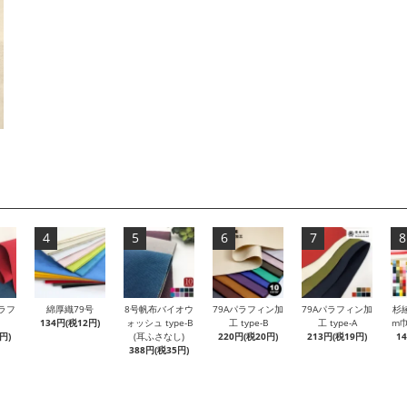
4
5
6
7
8
ラフ
綿厚織79号
8号帆布バイオウ
79Aパラフィン加
79Aパラフィン加
杉
134円(税12円)
ォッシュ type-B
工 type-B
工 type-A
m巾
円)
(耳ふさなし)
220円(税20円)
213円(税19円)
1
388円(税35円)