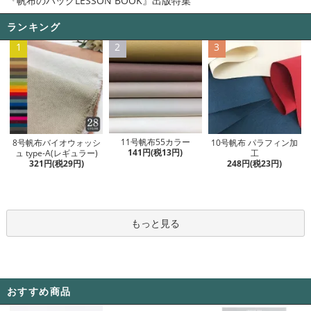
『帆布のバッグLESSON BOOK』出版特集
ランキング
1
2
3
11号帆布55カラー
8号帆布バイオウォッシ
10号帆布 パラフィン加
141円(税13円)
ュ type-A(レギュラー)
工
321円(税29円)
248円(税23円)
もっと見る
おすすめ商品