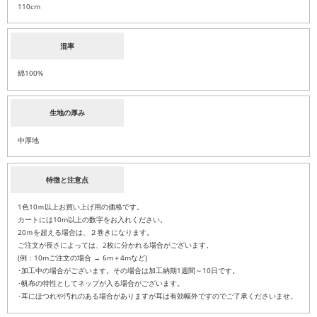
110cm
混率
綿100%
生地の厚み
中厚地
特徴と注意点
1色10ｍ以上お買い上げ用の価格です。
カートには10m以上の数字をお入れください。
20ｍを超える場合は、２巻きになります。
ご注文が長さによっては、2枚に分かれる場合がございます。
(例：10mご注文の場合 → 6m＋4mなど)
･加工中の場合がございます。その場合は加工納期1週間～10日です。
･帆布の特性としてネップが入る場合がございます。
･耳にほつれや汚れのある場合がありますが耳は有効幅外ですのでご了承くださいませ。