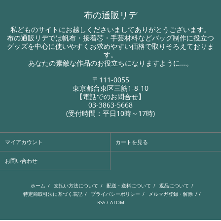
布の通販リデ
私どものサイトにお越しくださいましてありがとうございます。
布の通販リデでは帆布・接着芯・手芸材料などバッグ制作に役立つ
グッズを中心に使いやすくお求めやすい価格で取りそろえておりま
す。
あなたの素敵な作品のお役立ちになりますように...。
〒111-0055
東京都台東区三筋1-8-10
【電話でのお問合せ】
03-3863-5668
(受付時間：平日10時～17時)
マイアカウント
カートを見る
お問い合わせ
ホーム
/
支払い方法について
/
配送・送料について
/
返品について
/
特定商取引法に基づく表記
/
プライバシーポリシー
/
メルマガ登録・解除
/ /
RSS
/
ATOM