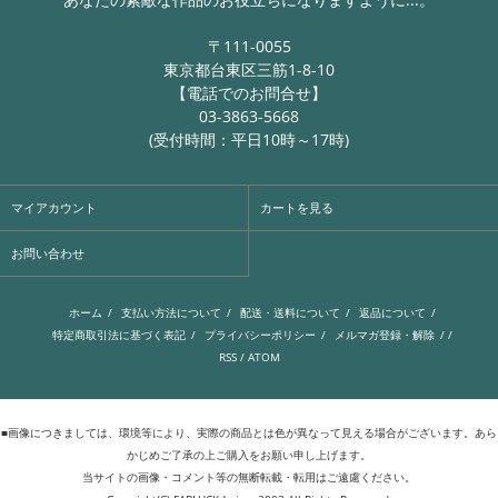
〒111-0055
東京都台東区三筋1-8-10
【電話でのお問合せ】
03-3863-5668
(受付時間：平日10時～17時)
マイアカウント
カートを見る
お問い合わせ
ホーム
/
支払い方法について
/
配送・送料について
/
返品について
/
特定商取引法に基づく表記
/
プライバシーポリシー
/
メルマガ登録・解除
/ /
RSS
/
ATOM
■画像につきましては、環境等により、実際の商品とは色が異なって見える場合がございます。あら
かじめご了承の上ご購入をお願い申し上げます。
当サイトの画像・コメント等の無断転載・転用はご遠慮ください。