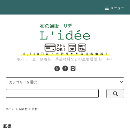
メニュー
帆布・口金・接着芯・手芸材料などの生地通販店L'idee
ホーム
>
副資材
>
底板
底板