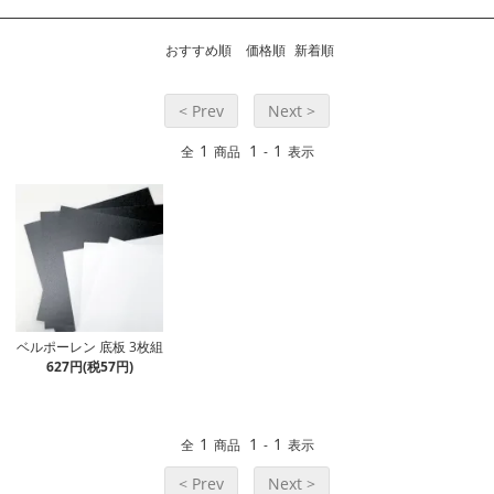
おすすめ順
価格順
新着順
< Prev
Next >
1
1
1
全
商品
-
表示
ベルポーレン 底板 3枚組
627円(税57円)
1
1
1
全
商品
-
表示
< Prev
Next >