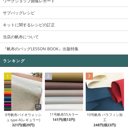
ワークショップ開催レポート
サブバッグレシピ
キットに関するレシピの訂正
当店の帆布について
『帆布のバッグLESSON BOOK』出版特集
ランキング
1
2
3
11号帆布55カラー
8号帆布バイオウォッシ
10号帆布 パラフィン加
141円(税13円)
ュ type-A(レギュラー)
工
321円(税29円)
248円(税23円)