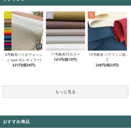
1
2
3
11号帆布55カラー
8号帆布バイオウォッシ
10号帆布 パラフィン加
141円(税13円)
ュ type-A(レギュラー)
工
321円(税29円)
248円(税23円)
もっと見る
おすすめ商品