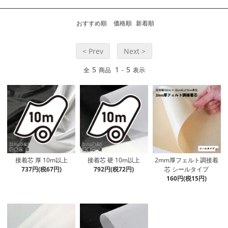
おすすめ順
価格順
新着順
< Prev
Next >
5
1
5
全
商品
-
表示
接着芯 厚 10m以上
接着芯 硬 10m以上
2mm厚フェルト調接着
737円(税67円)
792円(税72円)
芯 シールタイプ
160円(税15円)