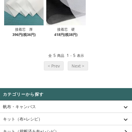
接着芯 厚
接着芯 硬
396円(税36円)
418円(税38円)
5
1
5
全
商品
-
表示
< Prev
Next >
カテゴリーから探す
帆布・キャンバス
キット（布+レシピ）
キット（裁断済み布+レシピ）