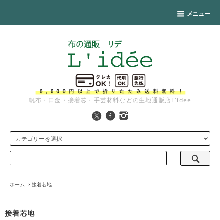
メニュー
帆布・口金・接着芯・手芸材料などの生地通販店L'idee
ホーム
>
接着芯地
接着芯地