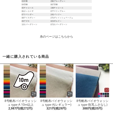
糸のページはこちらから
一緒に購入されている商品
8号帆布バイオウォッシ
8号帆布バイオウォッシ
8号帆布バイオウォッシ
ュ type-A 10m以上
ュ type-A(レギュラー)
ュ type-B(耳ふさなし)
2,987円(税272円)
321円(税29円)
388円(税35円)