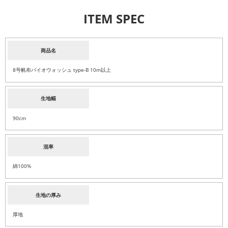
ITEM SPEC
商品名
8号帆布バイオウォッシュ type-B 10m以上
生地幅
90cm
混率
綿100%
生地の厚み
厚地