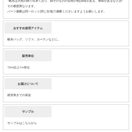
･帆布は天然の綿で出来ており、綿そのものの自然の色(赤味がある、青味があるなど)が
その都度異なります。
パーツ裁断は同一ロット(同じ生地)で裁断くださいますようお願いします。
おすすめ使用アイテム
帆布バッグ、ソファ、カーテンなどに。
販売単位
10m以上1m単位
お届けについて
紙管巻きでの発送
サンプル
サンプルはこちらから