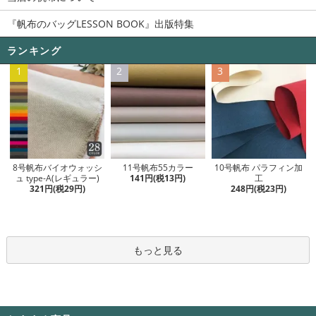
『帆布のバッグLESSON BOOK』出版特集
ランキング
1
2
3
11号帆布55カラー
8号帆布バイオウォッシ
10号帆布 パラフィン加
141円(税13円)
ュ type-A(レギュラー)
工
321円(税29円)
248円(税23円)
もっと見る