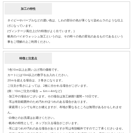
加工の特性
ネイビーやパープルなどの濃い色は、しわの部分の色が薄くなり染めムラのような仕上
げになっています。
(ヴィンテージ風仕上げの特徴がよく出ています。)
帆布のバイオウォッシュ加工というのは、その時々の色の変化のあるものであるという
事をご理解の上ご利用ください。
特徴と注意点
1色10ｍ以上お買い上げ用の価格です。
カートには10m以上の数字をお入れください。
20ｍを超える場合は、２巻きになります。
ご注文が長さによっては、2枚に分かれる場合がございます。
(例：10mご注文の場合 → 6m＋4mなど)
･加工中の場合がございます。その場合は加工納期1週間～10日です。
･耳は有効範囲外のため汚れやほつれのある場合があります。
･家庭用ミシンでも何とか縫えますが、布地が重なるところは無理があるかもしれませ
ん。
･白物とのお洗濯はお避けください。
･帆布の特性として、ネップが入る場合がございます。
･耳にほつれや汚れのある場合がありますが耳は有効幅外ですのでご了承くださいませ。