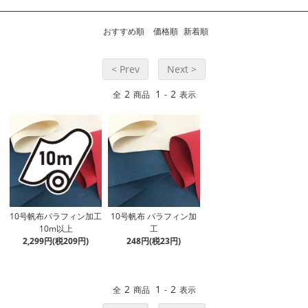
おすすめ順
価格順
新着順
< Prev
Next >
2
1
2
全
商品
-
表示
10号帆布パラフィン加工
10号帆布 パラフィン加
10m以上
工
2,299円(税209円)
248円(税23円)
2
1
2
全
商品
-
表示