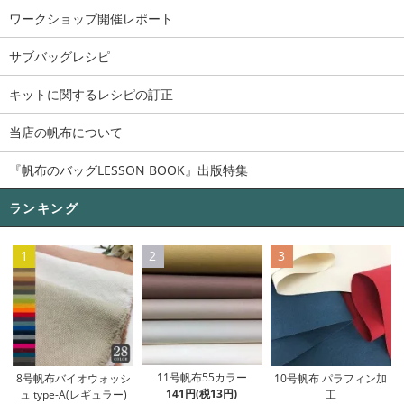
ワークショップ開催レポート
サブバッグレシピ
キットに関するレシピの訂正
当店の帆布について
『帆布のバッグLESSON BOOK』出版特集
ランキング
1
2
3
11号帆布55カラー
8号帆布バイオウォッシ
10号帆布 パラフィン加
141円(税13円)
ュ type-A(レギュラー)
工