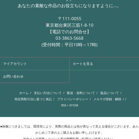
あなたの素敵な作品のお役立ちになりますように...。
〒111-0055
東京都台東区三筋1-8-10
【電話でのお問合せ】
03-3863-5668
(受付時間：平日10時～17時)
マイアカウント
カートを見る
お問い合わせ
ホーム
/
支払い方法について
/
配送・送料について
/
返品について
/
特定商取引法に基づく表記
/
プライバシーポリシー
/
メルマガ登録・解除
/ /
RSS
/
ATOM
■画像につきましては、環境等により、実際の商品とは色が異なって見える場合がございます。あら
かじめご了承の上ご購入をお願い申し上げます。
当サイトの画像・コメント等の無断転載・転用はご遠慮ください。