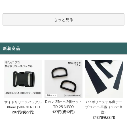
もっと見る
新着商品
Dカン 25mm 2個セット
サイドリリースバックル
YKKポリエステル織テー
TD-25 NIFCO
38mm JSRB-38 NIFCO
プ 50mm 平織（50cm単
127円(税12円)
297円(税27円)
位）
242円(税22円)