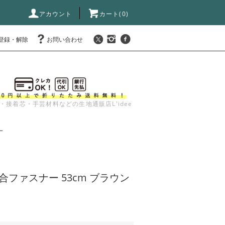
アカウント
カート(
0
)
登録・解除
お問い合わせ
・接着芯・手芸材料などの生地通販店L'idee
ー
頭合ファスナー 53cm ブラウン