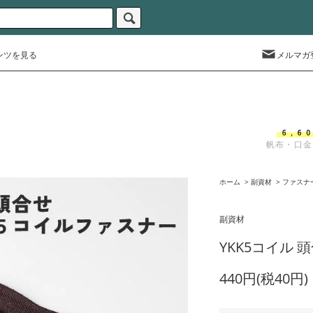
ンツを見る
メルマガ
帆布・口金
ホーム
>
副資材
>
ファスナ
副資材
YKK5コイル 
440円(税40円)