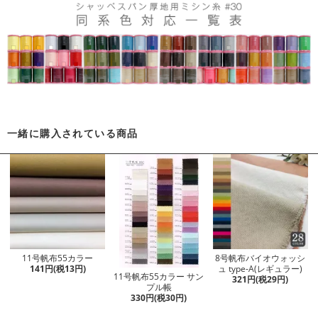
一緒に購入されている商品
11号帆布55カラー
8号帆布バイオウォッシ
141円(税13円)
ュ type-A(レギュラー)
11号帆布55カラー サン
321円(税29円)
プル帳
330円(税30円)