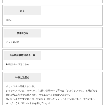
糸長
200m
使用針(号)
ミシン針#11
当店取扱帆布同系色一覧
▶特設ページはこちら
特徴と注意点
ポリエステル高級ミシン糸。
シャッペスパンは、ヨーロッパの長い伝統の中で育った「シルクシステム」と呼ばれる
特殊な加工方法で紡績された、ポリエステル高級縫い糸です。
スパンシルクのすぐれた加工技術を受け継いだシャッペスパン縫い糸は、強さと美し
さ、ばつぐんの縫いやすさを備えています。