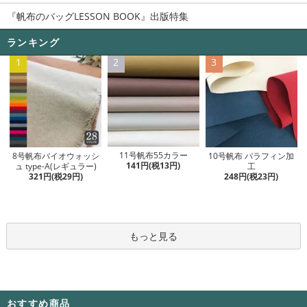
『帆布のバッグLESSON BOOK』出版特集
ランキング
1
2
3
11号帆布55カラー
8号帆布バイオウォッシ
10号帆布 パラフィン加
141円(税13円)
ュ type-A(レギュラー)
工
321円(税29円)
248円(税23円)
もっと見る
おすすめ商品