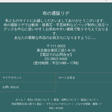
布の通販リデ
私どものサイトにお越しくださいましてありがとうございます。
布の通販リデでは帆布・接着芯・手芸材料などバッグ制作に役立つ
グッズを中心に使いやすくお求めやすい価格で取りそろえておりま
す。
あなたの素敵な作品のお役立ちになりますように...。
〒111-0055
東京都台東区三筋1-8-10
【電話でのお問合せ】
03-3863-5668
(受付時間：平日10時～17時)
マイアカウント
カートを見る
お問い合わせ
ホーム
/
支払い方法について
/
配送・送料について
/
返品について
/
特定商取引法に基づく表記
/
プライバシーポリシー
/
メルマガ登録・解除
/ /
RSS
/
ATOM