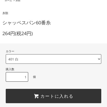
ホーム
>
糸類
糸類
シャッペスパン60番糸
264円(税24円)
カラー
購入数
個
カートに入れる