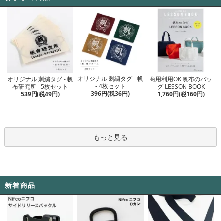
オリジナル 刺繍タグ - 帆
オリジナル 刺繍タグ - 帆
商用利用OK 帆布のバッ
- 4枚セット
布研究所 - 5枚セット
グ LESSON BOOK
396円(税36円)
539円(税49円)
1,760円(税160円)
もっと見る
新着商品