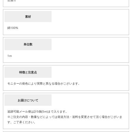
素材
綿100%
単位数
1m
特徴と注意点
モニターの発色により実際と異なる場合がございます。
お届けについて
追跡可能メール便は計5個(5m)まで入ります。
※ご注文の内容・数量などによっては発送方法・送料を変更させて頂く場合がございま
す。ご了承ください。