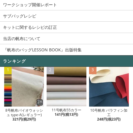
ワークショップ開催レポート
サブバッグレシピ
キットに関するレシピの訂正
当店の帆布について
『帆布のバッグLESSON BOOK』出版特集
ランキング
1
2
3
11号帆布55カラー
8号帆布バイオウォッシ
10号帆布 パラフィン加
141円(税13円)
ュ type-A(レギュラー)
工
321円(税29円)
248円(税23円)