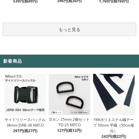
396円(税36円)
539円(税49円)
1,760円(税160円)
もっと見る
新着商品
Dカン 25mm 2個セット
サイドリリースバックル
YKKポリエステル織テー
TD-25 NIFCO
38mm JSRB-38 NIFCO
プ 50mm 平織（50cm単
127円(税12円)
297円(税27円)
位）
242円(税22円)