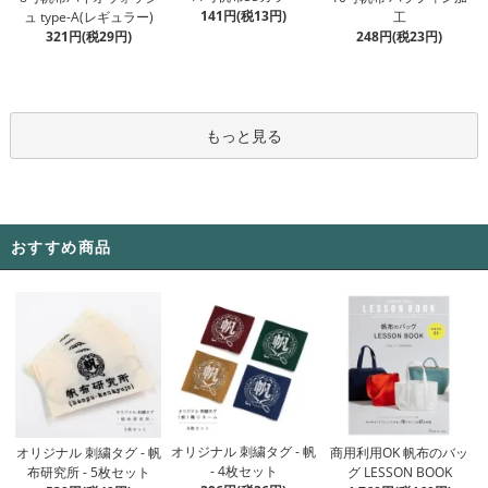
141円(税13円)
ュ type-A(レギュラー)
工
321円(税29円)
248円(税23円)
もっと見る
おすすめ商品
オリジナル 刺繍タグ - 帆
オリジナル 刺繍タグ - 帆
商用利用OK 帆布のバッ
- 4枚セット
布研究所 - 5枚セット
グ LESSON BOOK