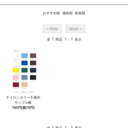
おすすめ順
価格順
新着順
< Prev
Next >
1
1
1
全
商品
-
表示
ナイロンカラー不織布
サンプル帳
165円(税15円)
1
1
1
全
商品
-
表示