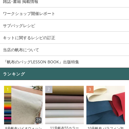
雑誌･書籍 掲載情報
ワークショップ開催レポート
サブバッグレシピ
キットに関するレシピの訂正
当店の帆布について
『帆布のバッグLESSON BOOK』出版特集
ランキング
1
2
3
11号帆布55カラー
8号帆布バイオウォッシ
10号帆布 パラフィン加