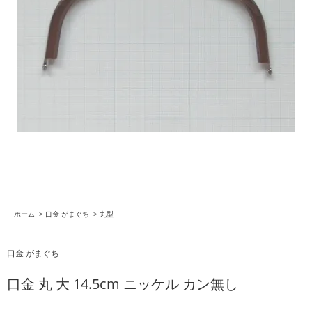
ホーム
>
口金 がまぐち
>
丸型
口金 がまぐち
口金 丸 大 14.5cm ニッケル カン無し