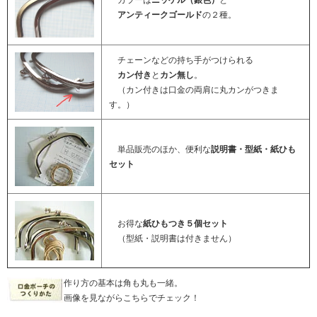
アンティークゴールド
の２種。
チェーンなどの持ち手がつけられる
カン付き
と
カン無し
。
（カン付きは口金の両肩に丸カンがつきま
す。）
単品販売のほか、便利な
説明書・型紙・紙ひも
セット
お得な
紙ひもつき５個セット
（型紙・説明書は付きません）
作り方の基本は角も丸も一緒。
画像を見ながらこちらでチェック！