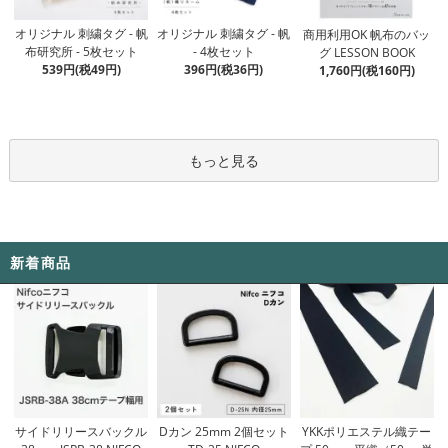
オリジナル 刺繍タグ - 帆
オリジナル 刺繍タグ - 帆
商用利用OK 帆布のバッ
- 4枚セット
布研究所 - 5枚セット
グ LESSON BOOK
396円(税36円)
539円(税49円)
1,760円(税160円)
もっと見る
新着商品
Dカン 25mm 2個セット
サイドリリースバックル
YKKポリエステル織テー