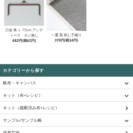
口金 角 Ｌ 15cm アンテ
一重 黒 刺し子織り
ィーク カン無し
370円(税34円)
682円(税62円)
カテゴリーから探す
帆布・キャンバス
キット（布+レシピ）
キット（裁断済み布+レシピ）
サンプル/サンプル帳
接着芯地