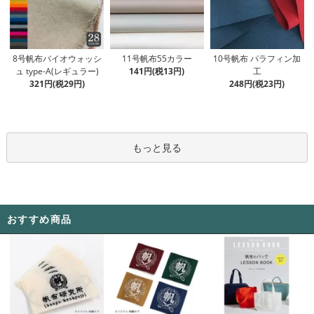
11号帆布55カラー
8号帆布バイオウォッシ
10号帆布 パラフィン加
141円(税13円)
ュ type-A(レギュラー)
工
321円(税29円)
248円(税23円)
もっと見る
おすすめ商品