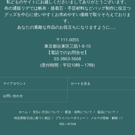
私どものサイトにお越しくださいましてありがとうございます。
布の通販リデでは帆布・接着芯・手芸材料などバッグ制作に役立つ
グッズを中心に使いやすくお求めやすい価格で取りそろえておりま
す。
あなたの素敵な作品のお役立ちになりますように...。
〒111-0055
東京都台東区三筋1-8-10
【電話でのお問合せ】
03-3863-5668
(受付時間：平日10時～17時)
マイアカウント
カートを見る
お問い合わせ
ホーム
/
支払い方法について
/
配送・送料について
/
返品について
/
特定商取引法に基づく表記
/
プライバシーポリシー
/
メルマガ登録・解除
/ /
RSS
/
ATOM