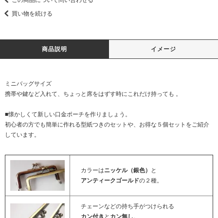
買い物を続ける
商品説明
イメージ
ミニバッグサイズ
携帯や鍵など入れて、ちょっと席をはずす時にこれだけ持っても 。
■懐かしくて新しい口金ポーチを作りましょう。
初心者の方でも簡単に作れる型紙つきのセットや、お得な５個セットをご紹介
しています。
カラーは
ニッケル（銀色）
と
アンティークゴールド
の２種。
チェーンなどの持ち手がつけられる
カン付き
と
カン無し
。