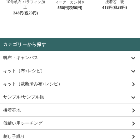
10号帆布 パラフィン加
接着芯 硬
ィーク カン付き
工
418円(税38円)
550円(税50円)
248円(税23円)
カテゴリーから探す
帆布・キャンバス
キット（布+レシピ）
キット（裁断済み布+レシピ）
サンプル/サンプル帳
接着芯地
仮縫い用シーチング
刺し子織り