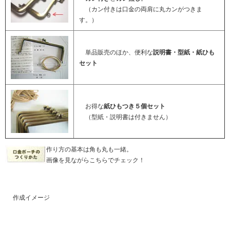
（カン付きは口金の両肩に丸カンがつきま
す。）
単品販売のほか、便利な
説明書・型紙・紙ひも
セット
お得な
紙ひもつき５個セット
（型紙・説明書は付きません）
作り方の基本は角も丸も一緒。
画像を見ながらこちらでチェック！
作成イメージ