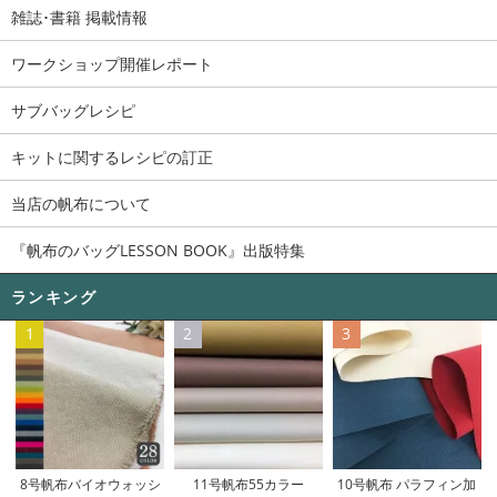
雑誌･書籍 掲載情報
ワークショップ開催レポート
サブバッグレシピ
キットに関するレシピの訂正
当店の帆布について
『帆布のバッグLESSON BOOK』出版特集
ランキング
1
2
3
11号帆布55カラー
8号帆布バイオウォッシ
10号帆布 パラフィン加