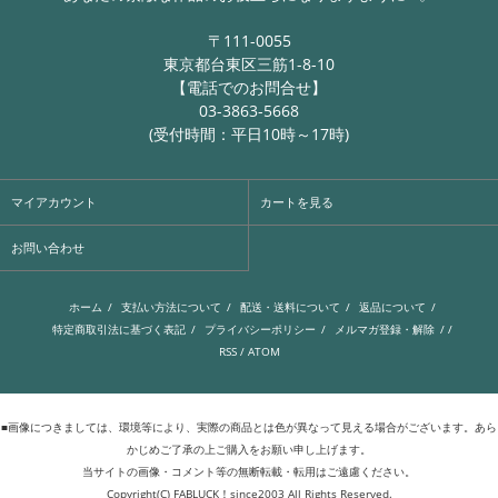
〒111-0055
東京都台東区三筋1-8-10
【電話でのお問合せ】
03-3863-5668
(受付時間：平日10時～17時)
マイアカウント
カートを見る
お問い合わせ
ホーム
/
支払い方法について
/
配送・送料について
/
返品について
/
特定商取引法に基づく表記
/
プライバシーポリシー
/
メルマガ登録・解除
/ /
RSS
/
ATOM
■画像につきましては、環境等により、実際の商品とは色が異なって見える場合がございます。あら
かじめご了承の上ご購入をお願い申し上げます。
当サイトの画像・コメント等の無断転載・転用はご遠慮ください。
Copyright(C) FABLUCK！since2003 All Rights Reserved.