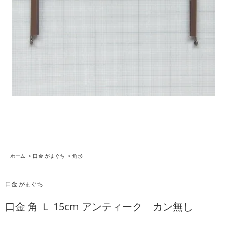
ホーム
>
口金 がまぐち
>
角形
口金 がまぐち
口金 角 Ｌ 15cm アンティーク カン無し