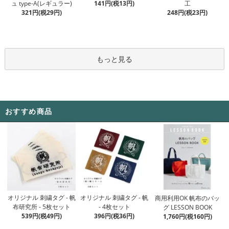
141円(税13円)
ュ type-A(レギュラー)
工
321円(税29円)
248円(税23円)
もっと見る
おすすめ商品
オリジナル 刺繍タグ - 帆
オリジナル 刺繍タグ - 帆
商用利用OK 帆布のバッ
- 4枚セット
布研究所 - 5枚セット
グ LESSON BOOK
396円(税36円)
539円(税49円)
1,760円(税160円)