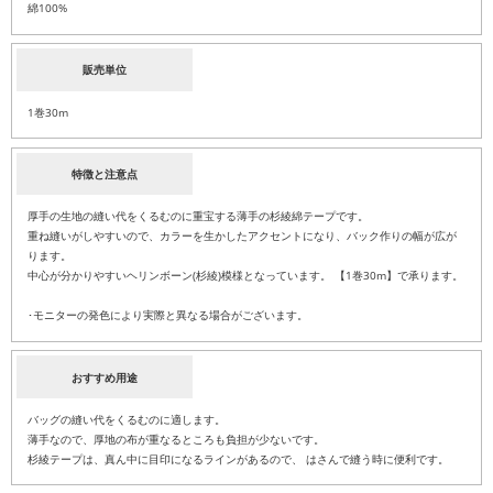
綿100%
販売単位
1巻30m
特徴と注意点
厚手の生地の縫い代をくるむのに重宝する薄手の杉綾綿テープです。
重ね縫いがしやすいので、カラーを生かしたアクセントになり、バック作りの幅が広が
ります。
中心が分かりやすいヘリンボーン(杉綾)模様となっています。 【1巻30m】で承ります。
･モニターの発色により実際と異なる場合がございます。
おすすめ用途
バッグの縫い代をくるむのに適します。
薄手なので、厚地の布が重なるところも負担が少ないです。
杉綾テープは、真ん中に目印になるラインがあるので、 はさんで縫う時に便利です。