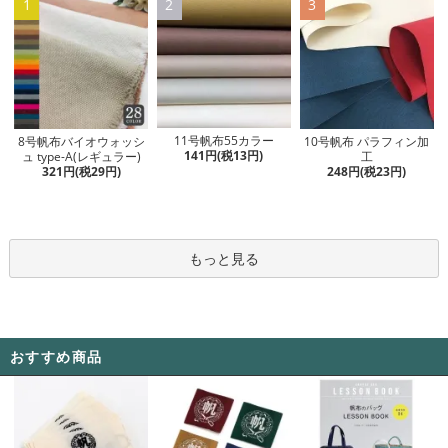
1
2
3
11号帆布55カラー
8号帆布バイオウォッシ
10号帆布 パラフィン加
141円(税13円)
ュ type-A(レギュラー)
工
321円(税29円)
248円(税23円)
もっと見る
おすすめ商品