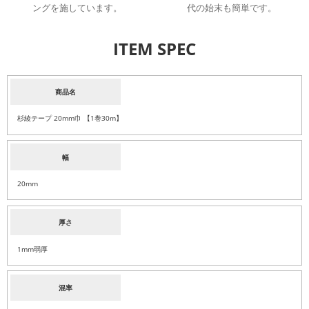
ングを施しています。
代の始末も簡単です。
ITEM SPEC
商品名
杉綾テープ 20mm巾 【1巻30m】
幅
20mm
厚さ
1mm弱厚
混率