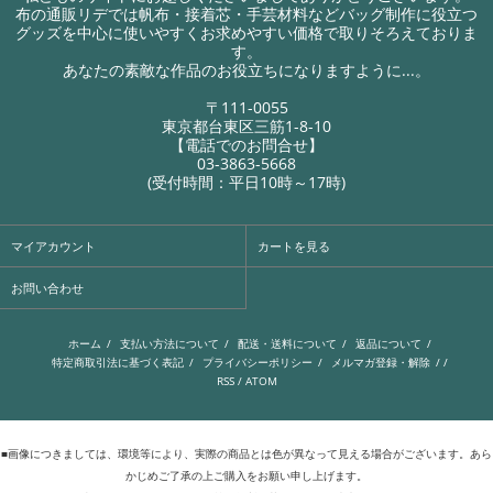
布の通販リデでは帆布・接着芯・手芸材料などバッグ制作に役立つ
グッズを中心に使いやすくお求めやすい価格で取りそろえておりま
す。
あなたの素敵な作品のお役立ちになりますように...。
〒111-0055
東京都台東区三筋1-8-10
【電話でのお問合せ】
03-3863-5668
(受付時間：平日10時～17時)
マイアカウント
カートを見る
お問い合わせ
ホーム
/
支払い方法について
/
配送・送料について
/
返品について
/
特定商取引法に基づく表記
/
プライバシーポリシー
/
メルマガ登録・解除
/ /
RSS
/
ATOM
■画像につきましては、環境等により、実際の商品とは色が異なって見える場合がございます。あら
かじめご了承の上ご購入をお願い申し上げます。