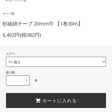
ホーム
>
テープ類
テープ類
杉綾綿テープ 20mm巾 【1巻30m】
6,402円(税582円)
カラー
購入数
巻
カートに入れる