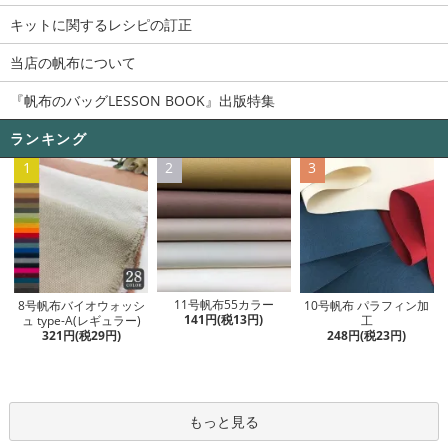
キットに関するレシピの訂正
当店の帆布について
『帆布のバッグLESSON BOOK』出版特集
ランキング
1
2
3
11号帆布55カラー
8号帆布バイオウォッシ
10号帆布 パラフィン加
141円(税13円)
ュ type-A(レギュラー)
工
321円(税29円)
248円(税23円)
もっと見る