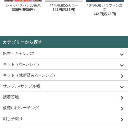
シャッペスパン30番糸
11号帆布55カラー
10号帆布 パラフィン加
330円(税30円)
141円(税13円)
工
248円(税23円)
カテゴリーから探す
帆布・キャンバス
キット（布+レシピ）
キット（裁断済み布+レシピ）
サンプル/サンプル帳
接着芯地
仮縫い用シーチング
刺し子織り