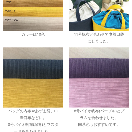
カラーは10色
11号帆布と合わせて巾着口袋
にしました。
バッグの内布やあずま袋、巾
8号バイオ帆布(パープル)とプ
着口布などに。
ラムを合わせました。
8号バイオ帆布(深青)とマスタ
同系色もおすすめです。
ードを合わせました。