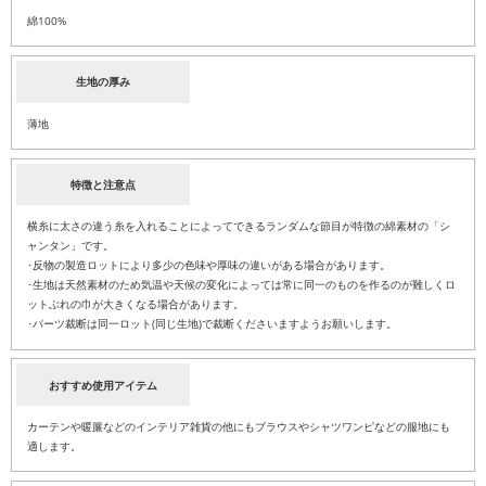
綿100%
生地の厚み
薄地
特徴と注意点
横糸に太さの違う糸を入れることによってできるランダムな節目が特徴の綿素材の「シ
ャンタン」です。
･反物の製造ロットにより多少の色味や厚味の違いがある場合があります。
･生地は天然素材のため気温や天候の変化によっては常に同一のものを作るのが難しくロ
ットぶれの巾が大きくなる場合があります。
･パーツ裁断は同一ロット(同じ生地)で裁断くださいますようお願いします。
おすすめ使用アイテム
カーテンや暖簾などのインテリア雑貨の他にもブラウスやシャツワンピなどの服地にも
適します。