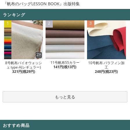
『帆布のバッグLESSON BOOK』出版特集
ランキング
1
2
3
11号帆布55カラー
8号帆布バイオウォッシ
10号帆布 パラフィン加
141円(税13円)
ュ type-A(レギュラー)
工
321円(税29円)
248円(税23円)
もっと見る
おすすめ商品