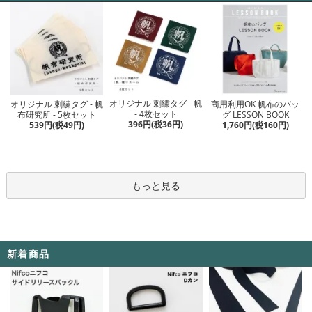
オリジナル 刺繍タグ - 帆
オリジナル 刺繍タグ - 帆
商用利用OK 帆布のバッ
- 4枚セット
布研究所 - 5枚セット
グ LESSON BOOK
396円(税36円)
539円(税49円)
1,760円(税160円)
もっと見る
新着商品