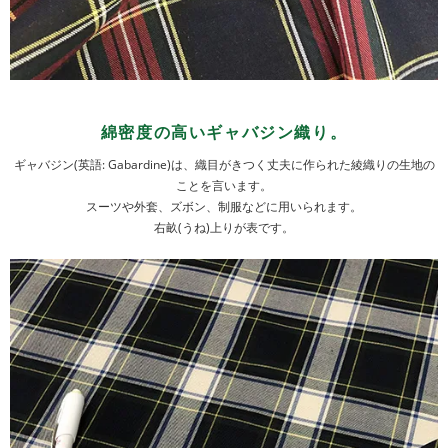
綿密度の高いギャバジン織り。
ギャバジン(英語: Gabardine)は、織目がきつく丈夫に作られた綾織りの生地の
ことを言います。
スーツや外套、ズボン、制服などに用いられます。
右畝(うね)上りが表です。