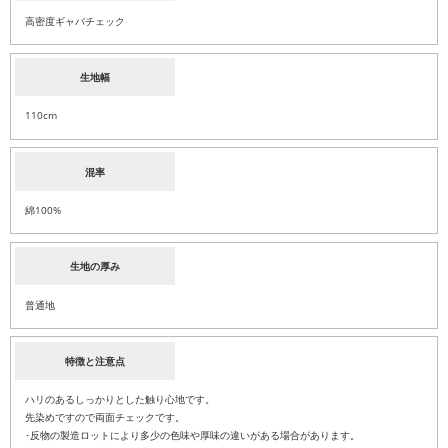
高密度ギャバチェック
生地幅
110cm
混率
綿100%
生地の厚み
普通地
特徴と注意点
ハリのあるしっかりとした触り心地です。
先染めですので両面チェックです。
･反物の製造ロットにより多少の色味や厚味の違いがある場合があります。