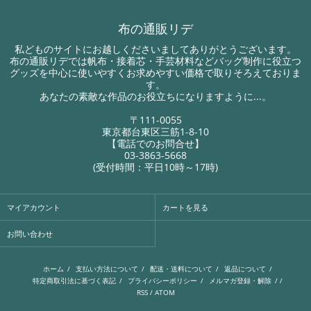
布の通販リデ
私どものサイトにお越しくださいましてありがとうございます。
布の通販リデでは帆布・接着芯・手芸材料などバッグ制作に役立つ
グッズを中心に使いやすくお求めやすい価格で取りそろえておりま
す。
あなたの素敵な作品のお役立ちになりますように...。
〒111-0055
東京都台東区三筋1-8-10
【電話でのお問合せ】
03-3863-5668
(受付時間：平日10時～17時)
マイアカウント
カートを見る
お問い合わせ
ホーム
/
支払い方法について
/
配送・送料について
/
返品について
/
特定商取引法に基づく表記
/
プライバシーポリシー
/
メルマガ登録・解除
/ /
RSS
/
ATOM