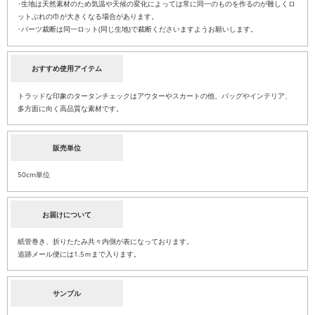
･生地は天然素材のため気温や天候の変化によっては常に同一のものを作るのが難しくロ
ットぶれの巾が大きくなる場合があります。
･パーツ裁断は同一ロット(同じ生地)で裁断くださいますようお願いします。
おすすめ使用アイテム
トラッドな印象のタータンチェックはアウターやスカートの他、バッグやインテリア、
多方面に向く高品質な素材です。
販売単位
50cm単位
お届けについて
紙管巻き、折りたたみ共々内側が表になっております。
追跡メール便には1.5ｍまで入ります。
サンプル