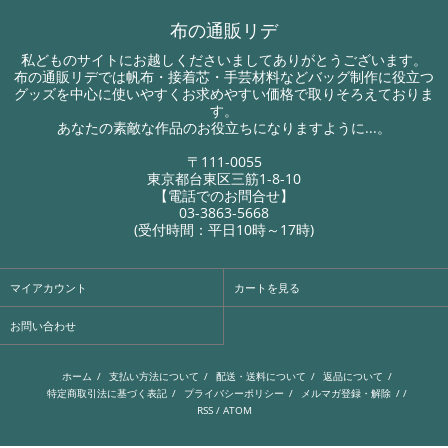
布の通販リデ
私どものサイトにお越しくださいましてありがとうございます。
布の通販リデでは帆布・接着芯・手芸材料などバッグ制作に役立つ
グッズを中心に使いやすくお求めやすい価格で取りそろえておりま
す。
あなたの素敵な作品のお役立ちになりますように...。
〒111-0055
東京都台東区三筋1-8-10
【電話でのお問合せ】
03-3863-5668
(受付時間：平日10時～17時)
マイアカウント
カートを見る
お問い合わせ
ホーム
/
支払い方法について
/
配送・送料について
/
返品について
/
特定商取引法に基づく表記
/
プライバシーポリシー
/
メルマガ登録・解除
/ /
RSS
/
ATOM