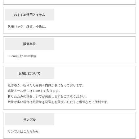
おすすめ使用アイテム
帆布バッグ、雑貨、小物に。
販売単位
30cm以上10cm単位
お届けについて
紙管巻き、折りたたみ共々内側が表になっております。
追跡メール便には1.5mまで入ります。
折りたたみの場合、ジワが発生します旨ご了承ください。
数量が多い場合は紙管巻き発送をお選びいただくと保管などに便利です。
サンプル
サンプルはこちらから