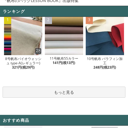
『帆布のバッグLESSON BOOK』出版特集
ランキング
1
2
3
11号帆布55カラー
8号帆布バイオウォッシ
10号帆布 パラフィン加
141円(税13円)
ュ type-A(レギュラー)
工
321円(税29円)
248円(税23円)
もっと見る
おすすめ商品