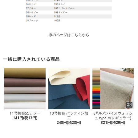
糸のページはこちらから
一緒に購入されている商品
11号帆布55カラー
10号帆布 パラフィン加
8号帆布バイオウォッシ
141円(税13円)
工
ュ type-A(レギュラー)
248円(税23円)
321円(税29円)