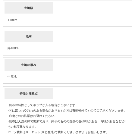
生地幅
110cm
混率
綿100%
生地の厚み
中厚地
特徴と注意点
･帆布の特性としてネップが入る場合がございます。
･耳にほつれや汚れのある場合がありますが耳は有効幅外ですのでご了承くださいませ。
･白物とのお洗濯はお避けください。
･帆布は天然の綿で出来ており、綿そのものの自然の色(赤味がある、青味があるなど)が
その都度異なります。
パーツ裁断は同一ロット(同じ生地)で裁断くださいますようお願いします。