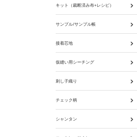
キット（裁断済み布+レシピ）
サンプル/サンプル帳
接着芯地
仮縫い用シーチング
刺し子織り
チェック柄
シャンタン