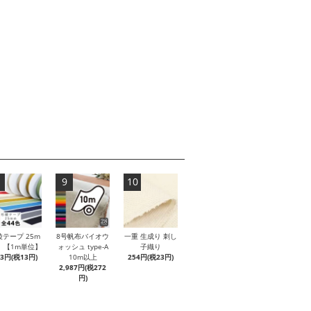
9
10
綾テープ 25m
8号帆布バイオウ
一重 生成り 刺し
 【1m単位】
ォッシュ type-A
子織り
43円(税13円)
10m以上
254円(税23円)
2,987円(税272
円)