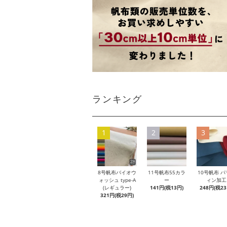
ランキング
1
2
3
8号帆布バイオウ
11号帆布55カラ
10号帆布 パ
ォッシュ type-A
ー
ィン加工
(レギュラー)
141円(税13円)
248円(税23
321円(税29円)