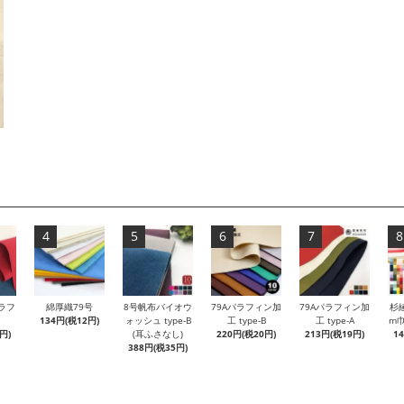
4
5
6
7
8
ラフ
綿厚織79号
8号帆布バイオウ
79Aパラフィン加
79Aパラフィン加
杉
134円(税12円)
ォッシュ type-B
工 type-B
工 type-A
m巾
円)
(耳ふさなし)
220円(税20円)
213円(税19円)
1
388円(税35円)