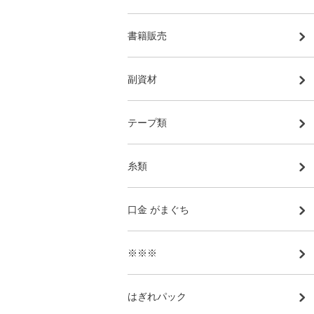
書籍販売
副資材
テープ類
糸類
口金 がまぐち
※※※
はぎれパック