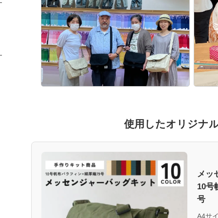
使用したオリジナ
メッ
10
号
A4サ