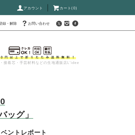
アカウント
カート(
0
)
登録・解除
お問い合わせ
・接着芯・手芸材料などの生地通販店L'idee
10
バッグ」
イベントレポート