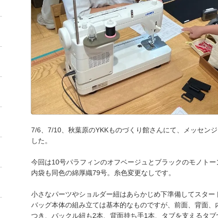
7/6、7/10、秋葉原のYKKものづくり館さんにて、メッセ
した。
今回は10号パラフィンのオフベージュとブラックのモノトー
内袋も同色の綿厚織79号。糸色変更なしです。
小さなパーツやショルダー紐はあらかじめ下準備してスター
バッグ本体の組み立ては基本的なものですが、前面、背面、
つき、バックル紐も2本、背面持ち手1本、タブを支えるタブ