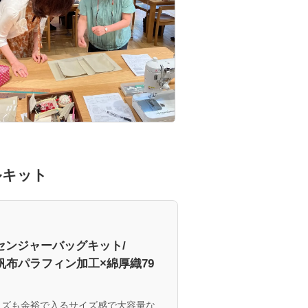
ルキット
センジャーバッグキット/
号帆布パラフィン加工×綿厚織79
イズも余裕で入るサイズ感で大容量な