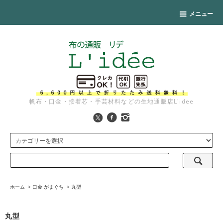
メニュー
帆布・口金・接着芯・手芸材料などの生地通販店L'idee
ホーム
>
口金 がまぐち
>
丸型
丸型