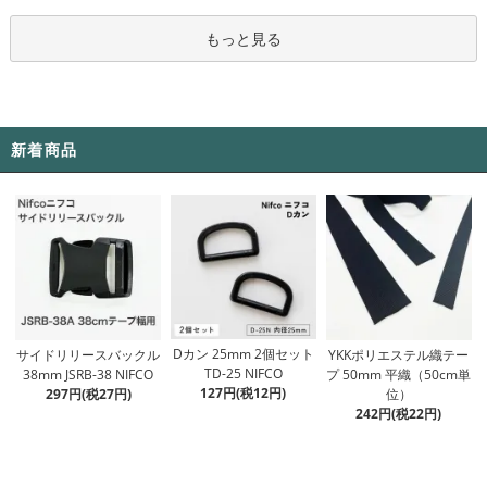
もっと見る
新着商品
Dカン 25mm 2個セット
サイドリリースバックル
YKKポリエステル織テー
TD-25 NIFCO
38mm JSRB-38 NIFCO
プ 50mm 平織（50cm単
127円(税12円)
297円(税27円)
位）
242円(税22円)