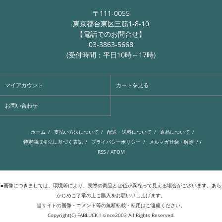
〒111-0055
東京都台東区三筋1-8-10
【電話でのお問合せ】
03-3863-5668
(受付時間：平日10時～17時)
マイアカウント
カートを見る
お問い合わせ
ホーム
/
支払い方法について
/
配送・送料について
/
返品について
/
特定商取引法に基づく表記
/
プライバシーポリシー
/
メルマガ登録・解除
/ /
RSS
/
ATOM
■画像につきましては、環境等により、実際の商品とは色が異なって見える場合がございます。あら
かじめご了承の上ご購入をお願い申し上げます。
当サイトの画像・コメント等の無断転載・転用はご遠慮ください。
Copyright(C) FABLUCK！since2003 All Rights Reserved.