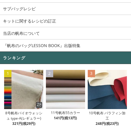
サブバッグレシピ
キットに関するレシピの訂正
当店の帆布について
『帆布のバッグLESSON BOOK』出版特集
ランキング
1
2
3
11号帆布55カラー
8号帆布バイオウォッシ
10号帆布 パラフィン加
141円(税13円)
ュ type-A(レギュラー)
工
321円(税29円)
248円(税23円)