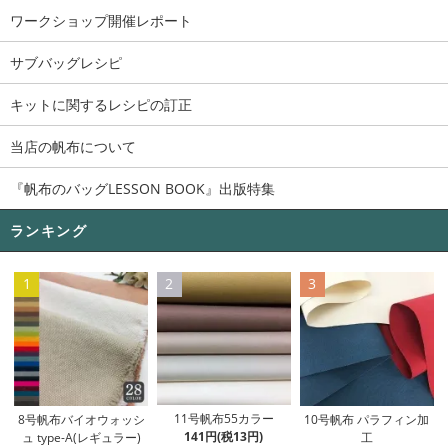
ワークショップ開催レポート
サブバッグレシピ
キットに関するレシピの訂正
当店の帆布について
『帆布のバッグLESSON BOOK』出版特集
ランキング
1
2
3
11号帆布55カラー
8号帆布バイオウォッシ
10号帆布 パラフィン加
141円(税13円)
ュ type-A(レギュラー)
工