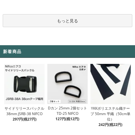
もっと見る
新着商品
Dカン 25mm 2個セット
サイドリリースバックル
YKKポリエステル織テー
TD-25 NIFCO
38mm JSRB-38 NIFCO
プ 50mm 平織（50cm単
127円(税12円)
297円(税27円)
位）
242円(税22円)