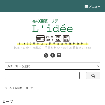
メニュー
帆布・口金・接着芯・手芸材料などの生地通販店L'idee
ホーム
>
副資材
>
ロープ
ロープ