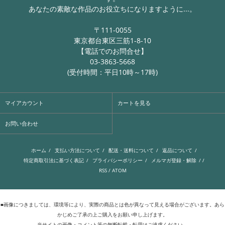
あなたの素敵な作品のお役立ちになりますように...。
〒111-0055
東京都台東区三筋1-8-10
【電話でのお問合せ】
03-3863-5668
(受付時間：平日10時～17時)
マイアカウント
カートを見る
お問い合わせ
ホーム
/
支払い方法について
/
配送・送料について
/
返品について
/
特定商取引法に基づく表記
/
プライバシーポリシー
/
メルマガ登録・解除
/ /
RSS
/
ATOM
■画像につきましては、環境等により、実際の商品とは色が異なって見える場合がございます。あら
かじめご了承の上ご購入をお願い申し上げます。
当サイトの画像・コメント等の無断転載・転用はご遠慮ください。