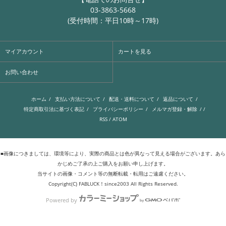
03-3863-5668
(受付時間：平日10時～17時)
マイアカウント
カートを見る
お問い合わせ
ホーム
/
支払い方法について
/
配送・送料について
/
返品について
/
特定商取引法に基づく表記
/
プライバシーポリシー
/
メルマガ登録・解除
/ /
RSS
/
ATOM
■画像につきましては、環境等により、実際の商品とは色が異なって見える場合がございます。あら
かじめご了承の上ご購入をお願い申し上げます。
当サイトの画像・コメント等の無断転載・転用はご遠慮ください。
Copyright(C) FABLUCK！since2003 All Rights Reserved.
Powered by