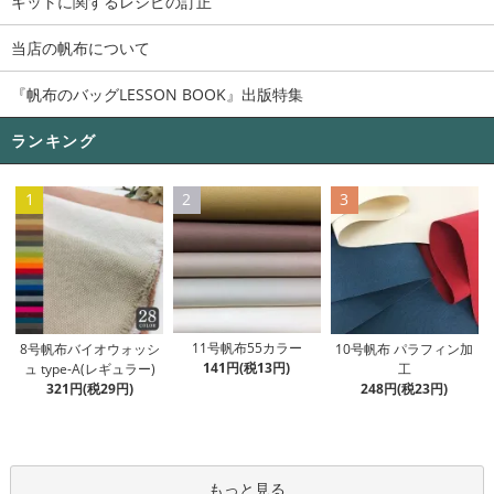
キットに関するレシピの訂正
当店の帆布について
『帆布のバッグLESSON BOOK』出版特集
ランキング
1
2
3
11号帆布55カラー
8号帆布バイオウォッシ
10号帆布 パラフィン加
141円(税13円)
ュ type-A(レギュラー)
工
321円(税29円)
248円(税23円)
もっと見る