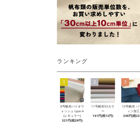
ランキング
1
2
3
8号帆布バイオウ
11号帆布55カラ
10号帆布 パ
ォッシュ type-A
ー
ィン加工
(レギュラー)
141円(税13円)
248円(税23
321円(税29円)