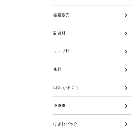
書籍販売
副資材
テープ類
糸類
口金 がまぐち
※※※
はぎれパック