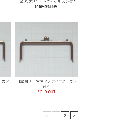
口金 丸 大 14.5cm ニッケル カン付き
616円(税56円)
ク カン
口金 角 Ｌ 15cm アンティーク カン
付き
SOLD OUT
<
1
2
>