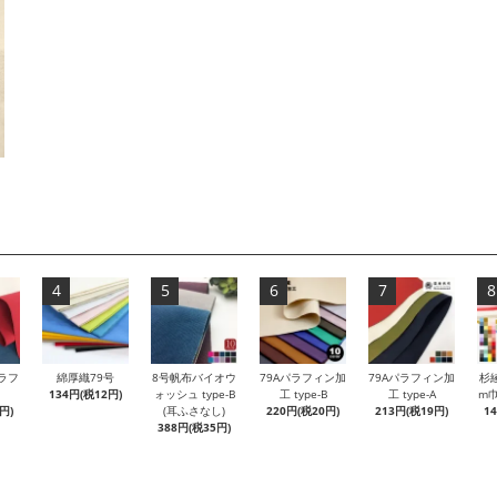
4
5
6
7
8
ラフ
綿厚織79号
8号帆布バイオウ
79Aパラフィン加
79Aパラフィン加
杉
134円(税12円)
ォッシュ type-B
工 type-B
工 type-A
m巾
円)
(耳ふさなし)
220円(税20円)
213円(税19円)
1
388円(税35円)