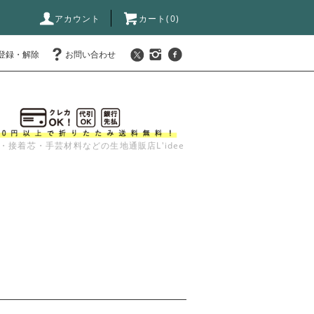
アカウント
カート(
0
)
登録・解除
お問い合わせ
・接着芯・手芸材料などの生地通販店L'idee