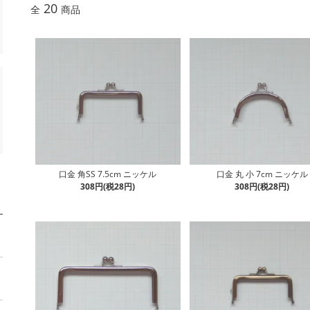
20
全
商品
口金 角SS 7.5cm ニッケル
口金 丸 小 7cm ニッケル
308円(税28円)
308円(税28円)