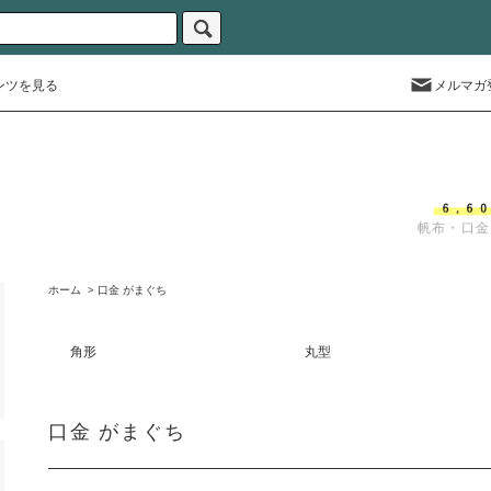
ンツを見る
メルマガ
帆布・口金
ホーム
>
口金 がまぐち
角形
丸型
口金 がまぐち