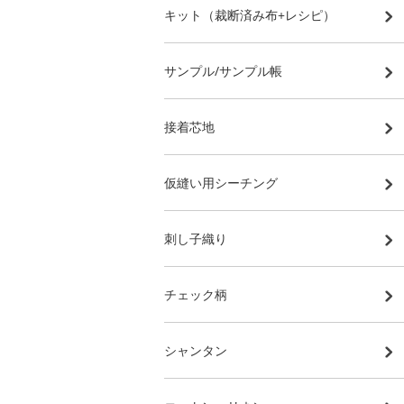
キット（裁断済み布+レシピ）
サンプル/サンプル帳
接着芯地
仮縫い用シーチング
刺し子織り
チェック柄
シャンタン