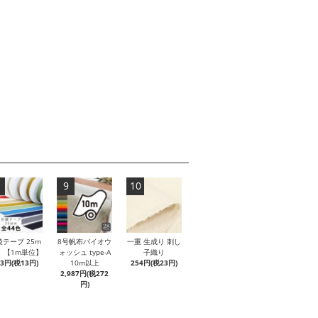
9
10
綾テープ 25m
8号帆布バイオウ
一重 生成り 刺し
 【1m単位】
ォッシュ type-A
子織り
43円(税13円)
10m以上
254円(税23円)
2,987円(税272
円)