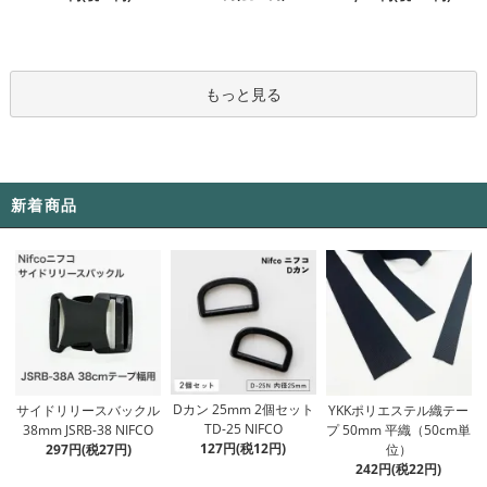
もっと見る
新着商品
Dカン 25mm 2個セット
サイドリリースバックル
YKKポリエステル織テー
TD-25 NIFCO
38mm JSRB-38 NIFCO
プ 50mm 平織（50cm単
127円(税12円)
297円(税27円)
位）
242円(税22円)