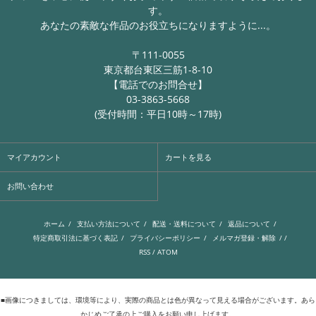
す。
あなたの素敵な作品のお役立ちになりますように...。
〒111-0055
東京都台東区三筋1-8-10
【電話でのお問合せ】
03-3863-5668
(受付時間：平日10時～17時)
マイアカウント
カートを見る
お問い合わせ
ホーム
/
支払い方法について
/
配送・送料について
/
返品について
/
特定商取引法に基づく表記
/
プライバシーポリシー
/
メルマガ登録・解除
/ /
RSS
/
ATOM
■画像につきましては、環境等により、実際の商品とは色が異なって見える場合がございます。あら
かじめご了承の上ご購入をお願い申し上げます。