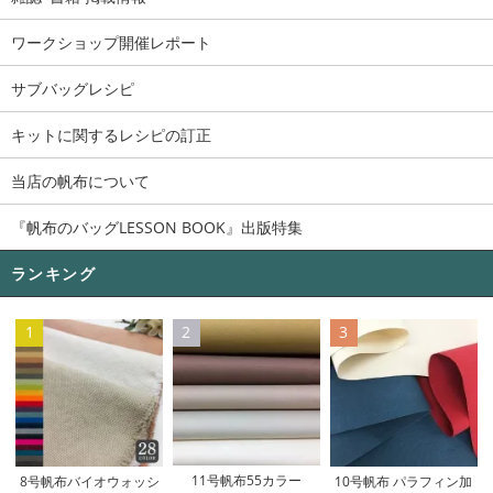
ワークショップ開催レポート
サブバッグレシピ
キットに関するレシピの訂正
当店の帆布について
『帆布のバッグLESSON BOOK』出版特集
ランキング
1
2
3
11号帆布55カラー
8号帆布バイオウォッシ
10号帆布 パラフィン加