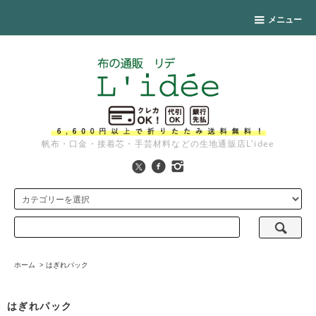
メニュー
帆布・口金・接着芯・手芸材料などの生地通販店L'idee
ホーム
>
はぎれパック
はぎれパック