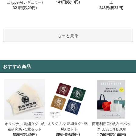
141円(税13円)
ュ type-A(レギュラー)
工
321円(税29円)
248円(税23円)
もっと見る
おすすめ商品
オリジナル 刺繍タグ - 帆
オリジナル 刺繍タグ - 帆
商用利用OK 帆布のバッ
- 4枚セット
布研究所 - 5枚セット
グ LESSON BOOK
396円(税36円)
539円(税49円)
1,760円(税160円)