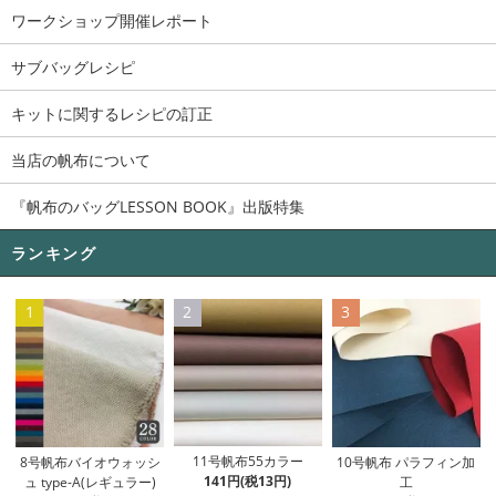
ワークショップ開催レポート
サブバッグレシピ
キットに関するレシピの訂正
当店の帆布について
『帆布のバッグLESSON BOOK』出版特集
ランキング
1
2
3
11号帆布55カラー
8号帆布バイオウォッシ
10号帆布 パラフィン加
141円(税13円)
ュ type-A(レギュラー)
工