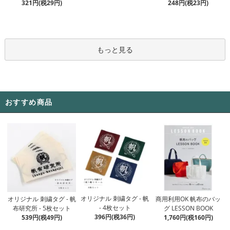
321円(税29円)
248円(税23円)
もっと見る
おすすめ商品
オリジナル 刺繍タグ - 帆
オリジナル 刺繍タグ - 帆
商用利用OK 帆布のバッ
- 4枚セット
布研究所 - 5枚セット
グ LESSON BOOK
396円(税36円)
539円(税49円)
1,760円(税160円)