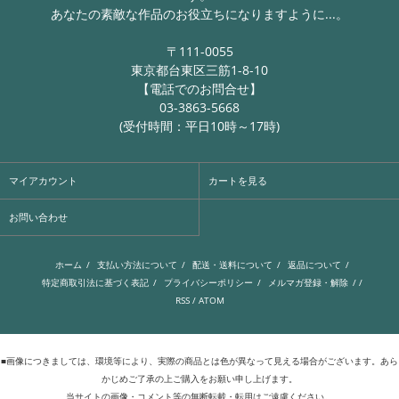
あなたの素敵な作品のお役立ちになりますように...。
〒111-0055
東京都台東区三筋1-8-10
【電話でのお問合せ】
03-3863-5668
(受付時間：平日10時～17時)
マイアカウント
カートを見る
お問い合わせ
ホーム
/
支払い方法について
/
配送・送料について
/
返品について
/
特定商取引法に基づく表記
/
プライバシーポリシー
/
メルマガ登録・解除
/ /
RSS
/
ATOM
■画像につきましては、環境等により、実際の商品とは色が異なって見える場合がございます。あら
かじめご了承の上ご購入をお願い申し上げます。
当サイトの画像・コメント等の無断転載・転用はご遠慮ください。