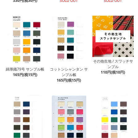
330円(税30円)
SOLD OUT
SOLD OUT
その他生地 / スワッチサ
ンプル
綿厚織79号 サンプル帳
コットンシャンタン サ
110円(税10円)
165円(税15円)
ンプル帳
165円(税15円)