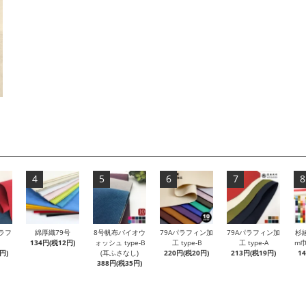
4
5
6
7
8
ラフ
綿厚織79号
8号帆布バイオウ
79Aパラフィン加
79Aパラフィン加
杉
134円(税12円)
ォッシュ type-B
工 type-B
工 type-A
m巾
円)
(耳ふさなし)
220円(税20円)
213円(税19円)
1
388円(税35円)