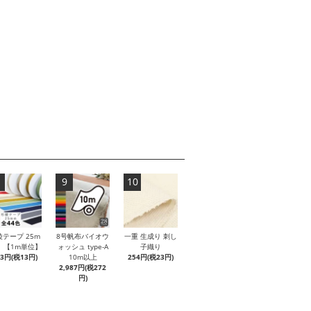
9
10
綾テープ 25m
8号帆布バイオウ
一重 生成り 刺し
 【1m単位】
ォッシュ type-A
子織り
43円(税13円)
10m以上
254円(税23円)
2,987円(税272
円)