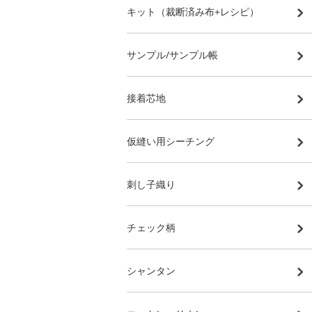
キット（裁断済み布+レシピ）
サンプル/サンプル帳
接着芯地
仮縫い用シーチング
刺し子織り
チェック柄
シャンタン