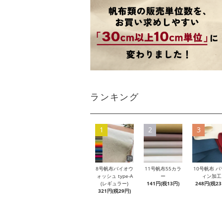
ランキング
1
2
3
8号帆布バイオウ
11号帆布55カラ
10号帆布 パ
ォッシュ type-A
ー
ィン加工
(レギュラー)
141円(税13円)
248円(税23
321円(税29円)