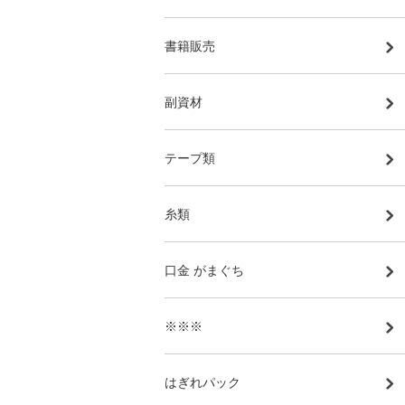
書籍販売
副資材
テープ類
糸類
口金 がまぐち
※※※
はぎれパック