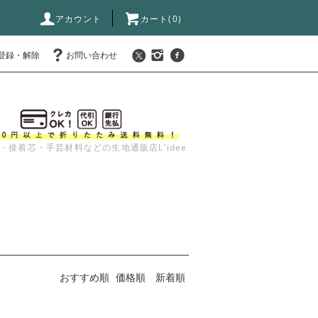
アカウント
カート(
0
)
登録・解除
お問い合わせ
・接着芯・手芸材料などの生地通販店L'idee
おすすめ順
価格順
新着順