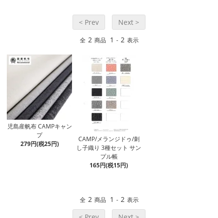
< Prev
Next >
2
1
2
全
商品
-
表示
児島産帆布 CAMPキャン
プ
CAMP/メランジドゥ/刺
279円(税25円)
し子織り 3種セット サン
プル帳
165円(税15円)
2
1
2
全
商品
-
表示
< Prev
Next >