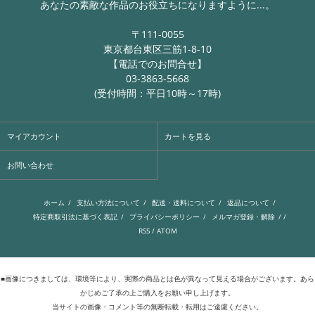
あなたの素敵な作品のお役立ちになりますように...。
〒111-0055
東京都台東区三筋1-8-10
【電話でのお問合せ】
03-3863-5668
(受付時間：平日10時～17時)
マイアカウント
カートを見る
お問い合わせ
ホーム
/
支払い方法について
/
配送・送料について
/
返品について
/
特定商取引法に基づく表記
/
プライバシーポリシー
/
メルマガ登録・解除
/ /
RSS
/
ATOM
■画像につきましては、環境等により、実際の商品とは色が異なって見える場合がございます。あら
かじめご了承の上ご購入をお願い申し上げます。
当サイトの画像・コメント等の無断転載・転用はご遠慮ください。