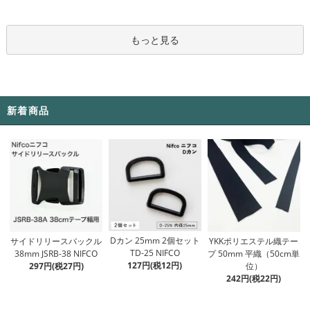
もっと見る
新着商品
Dカン 25mm 2個セット
サイドリリースバックル
YKKポリエステル織テー
TD-25 NIFCO
38mm JSRB-38 NIFCO
プ 50mm 平織（50cm単
127円(税12円)
297円(税27円)
位）
242円(税22円)