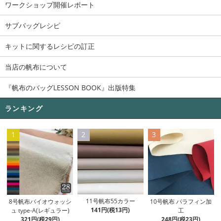
ワークショップ開催レポート
サブバッグレシピ
キットに関するレシピの訂正
当店の帆布について
『帆布のバッグLESSON BOOK』出版特集
ランキング
1
2
3
11号帆布55カラー
8号帆布バイオウォッシ
10号帆布 パラフィン加
141円(税13円)
ュ type-A(レギュラー)
工
321円(税29円)
248円(税23円)