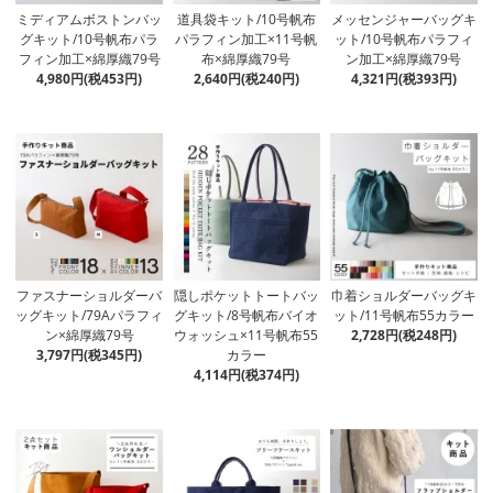
ミディアムボストンバッ
道具袋キット/10号帆布
メッセンジャーバッグキ
グキット/10号帆布パラ
パラフィン加工×11号帆
ット/10号帆布パラフィ
フィン加工×綿厚織79号
布×綿厚織79号
ン加工×綿厚織79号
4,980円(税453円)
2,640円(税240円)
4,321円(税393円)
ファスナーショルダーバ
隠しポケットトートバッ
巾着ショルダーバッグキ
ッグキット/79Aパラフィ
グキット/8号帆布バイオ
ット/11号帆布55カラー
ン×綿厚織79号
ウォッシュ×11号帆布55
2,728円(税248円)
3,797円(税345円)
カラー
4,114円(税374円)