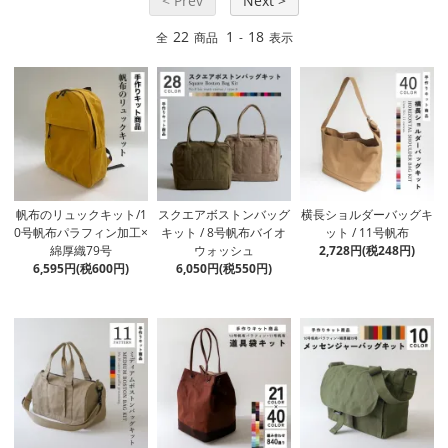
< Prev
Next >
22
1
18
全
商品
-
表示
帆布のリュックキット/1
スクエアボストンバッグ
横長ショルダーバッグキ
0号帆布パラフィン加工×
キット / 8号帆布バイオ
ット / 11号帆布
綿厚織79号
ウォッシュ
2,728円(税248円)
6,595円(税600円)
6,050円(税550円)