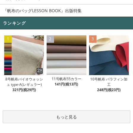
『帆布のバッグLESSON BOOK』出版特集
ランキング
1
2
3
11号帆布55カラー
8号帆布バイオウォッシ
10号帆布 パラフィン加
141円(税13円)
ュ type-A(レギュラー)
工
321円(税29円)
248円(税23円)
もっと見る