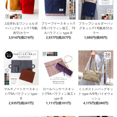
2点作れるワンショルダ
ブリーフケースキット/1
フラップショルダーバッ
ーバッグキット/11号帆
0号パラフィン加工、79
グキット/11号帆布55カ
布55カラー
Aパラフィン type-B
ラー
3,014円(税274円)
2,937円(税267円)
1,080円(税98円)
マルチノートケースキッ
ロールペンケースキッ
ミニボストンバッグキッ
ト/79Aパラフィン type-
ト/79Aパラフィン加工 t
ト type-A/8号バイオウォ
B
ype-B
ッシュ
2,935円(税267円)
1,111円(税101円)
4,175円(税380円)