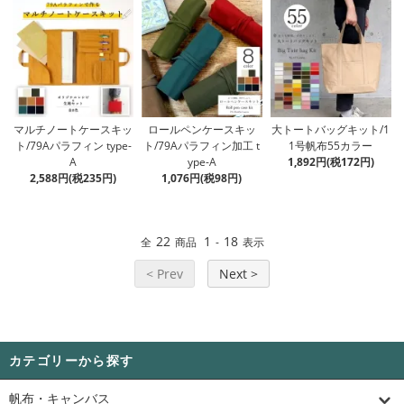
マルチノートケースキッ
ロールペンケースキッ
大トートバッグキット/1
ト/79Aパラフィン type-
ト/79Aパラフィン加工 t
1号帆布55カラー
A
ype-A
1,892円(税172円)
2,588円(税235円)
1,076円(税98円)
22
1
18
全
商品
-
表示
< Prev
Next >
カテゴリーから探す
帆布・キャンバス