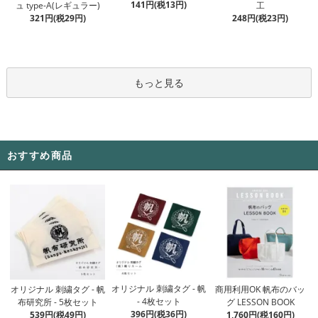
141円(税13円)
ュ type-A(レギュラー)
工
321円(税29円)
248円(税23円)
もっと見る
おすすめ商品
オリジナル 刺繍タグ - 帆
オリジナル 刺繍タグ - 帆
商用利用OK 帆布のバッ
- 4枚セット
布研究所 - 5枚セット
グ LESSON BOOK
396円(税36円)
539円(税49円)
1,760円(税160円)