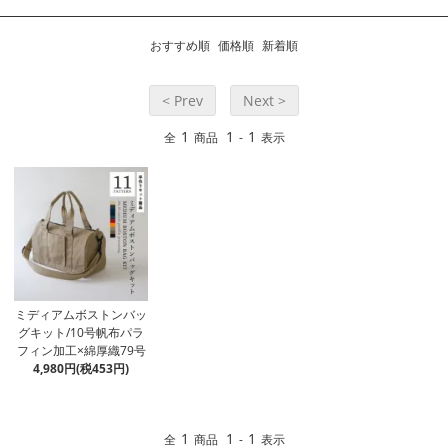
おすすめ順
価格順
新着順
< Prev
Next >
1
1
1
全
商品
-
表示
ミディアムボストンバッ
グキット/10号帆布パラ
フィン加工×綿厚織79号
4,980円(税453円)
1
1
1
全
商品
-
表示