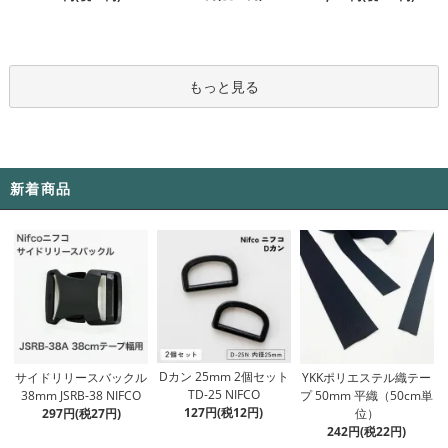
もっと見る
新着商品
Dカン 25mm 2個セット
サイドリリースバックル
YKKポリエステル織テー
TD-25 NIFCO
38mm JSRB-38 NIFCO
プ 50mm 平織（50cm単
127円(税12円)
297円(税27円)
位）
242円(税22円)