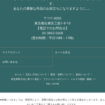
す。
あなたの素敵な作品のお役立ちになりますように...。
〒111-0055
東京都台東区三筋1-8-10
【電話でのお問合せ】
03-3863-5668
(受付時間：平日10時～17時)
マイアカウント
カートを見る
お問い合わせ
ホーム
/
支払い方法について
/
配送・送料について
/
返品について
/
特定商取引法に基づく表記
/
プライバシーポリシー
/
メルマガ登録・解除
/ /
RSS
/
ATOM
■画像につきましては、環境等により、実際の商品とは色が異なって見える場合がございます。あら
かじめご了承の上ご購入をお願い申し上げます。