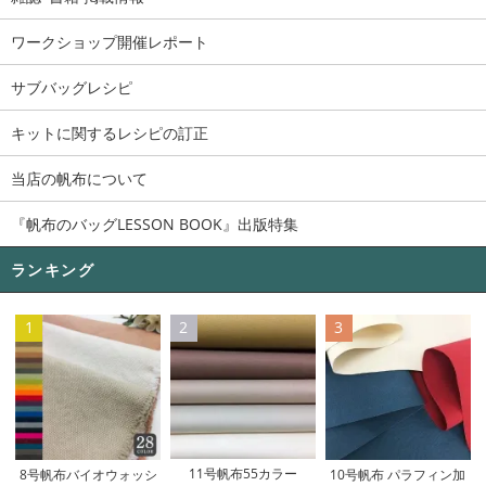
ワークショップ開催レポート
サブバッグレシピ
キットに関するレシピの訂正
当店の帆布について
『帆布のバッグLESSON BOOK』出版特集
ランキング
1
2
3
11号帆布55カラー
8号帆布バイオウォッシ
10号帆布 パラフィン加